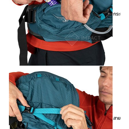
กระเป๋าค
สายรัดบี