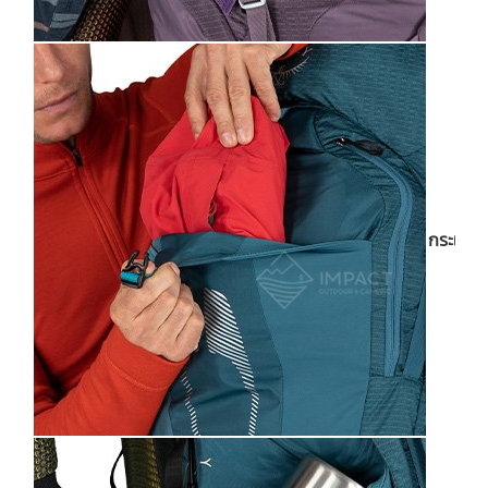
กระเป๋าใ