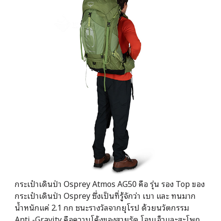
กระเป๋าเดินป่า Osprey Atmos AG50 คือ รุ่น รอง Top ของ
กระเป๋าเดินป่า Osprey ซึ่งเป็นที่รู้จักว่า เบา และ ทนมาก
น้ำหนักแค่ 2.1 กก ชนะรางวัลจากยุโรป ด้วยนวัตกรรม
Anti -Gravity คือความโค้งของสายรัด โอบเอ็วและสะโพก