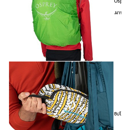
Osprey
.มาพร้อ
ซิปโค้งด