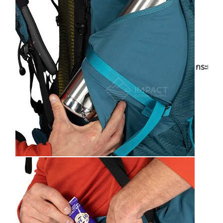
กระเป๋าใ