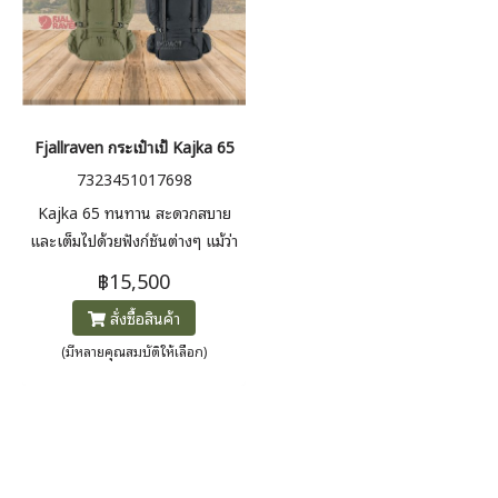
Fjallraven กระเป๋าเป้ Kajka 65
7323451017698
Kajka 65 ทนทาน สะดวกสบาย
และเต็มไปด้วยฟังก์ชันต่างๆ แม้ว่า
จะมีรูปลักษณ์ที่ค่อนข้างเรียบง่าย
฿15,500
แต่ Kajka 65 มีการออกแบบใหม่
สั่งซื้อสินค้า
ที่เบากว่าพร้อมฟังก์ชั่นที่ได้รับการ
ปรับแต่ง การบุและส่วนเสริมที่ทำ
(มีหลายคุณสมบัติให้เลือก)
จากวัสดุรีไซเคิล และความสามารถ
ในการซ่อมแซมที่ดีขึ้น แต่ยังคงไว้
ซึ่งนวัตกรรมกรอบไม้ที่ไม่ซ้ำใคร
Kajka กระจายสิ่งของที่มีน้ำหนัก
มากได้เป็นอย่างดี