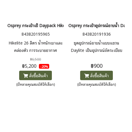
Osprey กระเป๋าเป้ Daypack Hikelite 26
Osprey กระเป๋าอุปกรณ์อาบน้ำ Dayli
843820195965
843820191936
Hikelite 26 ลิตร น้ำหนักเบาและ
ชุดอุปกรณ์อาบน้ำแบบแขวน
คล่องตัว การระบายอากาศ
Daylite เป็นอุปกรณ์จัดระเบียบ
AirSpeed™ สำหรับ one day
แบบแขวนที่สะดวกสบายสำหรับ
฿6,500
฿900
trip ที่ต้องการพกสัมภาระ ระบบ
เครื่องใช้ในห้องน้ำและสิ่งของ
฿5,200
-20%
หลังแบบตาข่ายซึ่งซัพพอร์ตน้ำ
จำเป็นในการเดินทาง โดยมีช่องซิป
สั่งซื้อสินค้า
สั่งซื้อสินค้า
หนักและระบายอากศได้ดี
ที่ช่วยให้สิ่งของจำเป็นในการเดิน
(มีหลายคุณสมบัติให้เลือก)
(มีหลายคุณสมบัติให้เลือก)
ทางของคุณแยกออกจากกันและ
เป็นระเบียบ