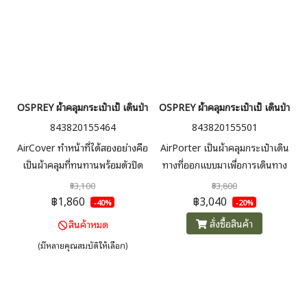
OSPREY ผ้าคลุมกระเป๋าเป้ เดินป่า กันฝน AirCover Black
OSPREY ผ้าคลุมกระเป๋าเป้ เดินป่า ก
843820155464
843820155501
AirCover ทำหน้าที่ได้สองอย่างคือ
AirPorter เป็นผ้าคลุมกระเป๋าเดิน
เป็นผ้าคลุมที่ทนทานพร้อมตัวปิด
ทางที่ออกแบบมาเพื่อการเดินทาง
แบบซิปด้านหลังเพื่อห่อหุ้มและ
โดยเฉพาะ ช่วยปกป้องกระเป๋าเป้
฿3,100
฿3,800
ปกป้องกระเป๋าเป้ของคุณอย่าง
สำหรับเดินทาง เดินป่า ระหว่างการ
฿1,860
฿3,040
-40%
-20%
มิดชิดบนรถบัส รถไฟ หรือเครื่อง
เดินทาง ซิปที่ล็อกได้ช่วยเพิ่มความ
สั่งซื้อสินค้า
สินค้าหมด
บิน และยังทำหน้าที่เป็นผ้าคลุมกัน
ปลอดภัย และสายสะพายไหล่ที่ได้
(มีหลายคุณสมบัติให้เลือก)
ฝนเมื่อคุณออกเดินทางไกลอีกด้วย
รับการปรับปรุงใหม่ทำให้การ
Size M 40-60 ลิตร Size L 60-
สะพายไปมาเป็นเรื่องง่าย ขนาด
75 ลิตรลิตร
กลางจุได้ 45-75 ลิตร