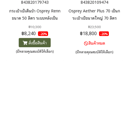
843820179743
843820109474
กระเป๋าเป้เดินป่า Osprey Renn
Osprey Aether Plus 70 เป็นก
ขนาด 50 ลิตร ระบบหลังเป็น
ระเป๋าเป้ขนาดใหญ่ 70 ลิตร
ตาข่ายเน้นการระบายอากาศ การ
ออกแบบเพื่อรองรับน้ำหนักมาก
฿10,300
฿23,500
ออกแบบที่น้ำหนักเบาและวัสดุ
และให้ความสบายสูงสุดด้วยระบบ
฿8,240
฿18,800
-20%
-20%
คุณภาพสูง โครงสร้าง
Fit-On-The-Fly ที่ปรับเข้ากับรูป
สั่งซื้อสินค้า
สินค้าหมด
LightWire™ กระจายน้ำหนักไปยัง
ร่างได้อย่างพอดี วัสดุไนลอน
(มีหลายคุณสมบัติให้เลือก)
(มีหลายคุณสมบัติให้เลือก)
เข็มขัดคาดเอว ช่วยลดแรงกดที่
คุณภาพสูงแข็งแรงทนทาน มีช่อง
ไหล่ของผู้ใช้ มี Raincover ให้ใน
เก็บของและฝาบนถอดเป็น
ตัว
Daypack ได้ เหมาะสำหรับทริป
เดินป่าหลายวันหรือผู้ที่ต้องแบก
สัมภาระหนัก