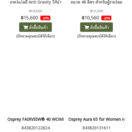
เทคโนโลยี Anti Gravity ให้น้ำ
ขนาด 48 ลิตร สำหรับผู้ชายโดย
หนักเป้ถ่ายลงที่เนินสะโพก ทำให้
เฉพาะ เหมาะกับการเดินป่า 3-10
฿19,500
฿13,200
ไม่รู้ว่าแบกสัมภาระหนัก เพื่อผู้หญิง
วัน ใช้ง่าย น้ำหนักเบา ปกป้องหลัง
฿15,600
฿10,560
-20%
-20%
โดยเฉพาะ
มี Rain Cover มาให้ในตัว
สั่งซื้อสินค้า
สั่งซื้อสินค้า
(มีหลายคุณสมบัติให้เลือก)
(มีหลายคุณสมบัติให้เลือก)
Osprey FAIRVIEW® 40 WOMEN'S TRAVEL PACK กระเป๋าเป้ผู้หญิง 40
Osprey Aura 65 for Women กระเป๋าเ
843820122824
843820131611