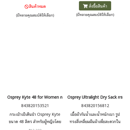
50-70 ลิตร
และสายคาดสะโพก เก็บซ่อนได้
สั่งซื้อสินค้า
สินค้าหมด
(มีหลายคุณสมบัติให้เลือก)
(มีหลายคุณสมบัติให้เลือก)
Osprey Kyte 48 for Women กระเป๋าเป้เดินป่า ผู้หญิง 48 ลิตร
Osprey Ultralight Dry Sack กระเป๋ากั
843820153521
843820156812
กระเป๋าเป้เดินป่า Osprey Kyte
เนื้อผ้ากันน้ำและน้ำหนักเบา รูป
ขนาด 48 ลิตร สำหรับผู้หญิงโดย
ทรงสี่เหลี่ยมผืนผ้าเพื่อสะดวกใน
เฉพาะ เหมาะกับการเดินป่า 3-5
การแพค และม้วนปิดด้านบนเพื่อ