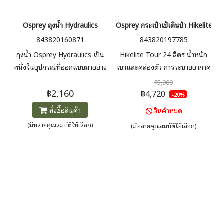
Osprey ถุงน้ำ Hydraulics
Osprey กระเป๋าเป้เดินป่า Hikelite T
843820160871
843820197785
ถุงน้ำ Osprey Hydraulics เป็น
Hikelite Tour 24 ลิตร น้ำหนัก
หนึ่งในอุปกรณ์ที่ออกแบบมาอย่าง
เบาและคล่องตัว การระบายอากาศ
พิถีพิถันสำหรับการพกพาน้ำใน
AirSpeed™ สำหรับ one day
฿5,900
฿2,160
กิจกรรมกลางแจ้ง เช่น เดินป่า ปั่น
trip ที่ต้องการพกสัมภาระ ระบบ
฿4,720
-20%
จักรยาน วิ่งเทรล และเดินทางไกล
หลังแบบตาข่าย มาพร้อมเข็มขัด
สั่งซื้อสินค้า
สินค้าหมด
มาพร้อมกับคุณสมบัติที่เน้นความ
คาดสะโพกบุนวม
(มีหลายคุณสมบัติให้เลือก)
(มีหลายคุณสมบัติให้เลือก)
สะดวก ความทนทาน และการใช้
งานร่วมกับเป้สะพายหลังได้อย่าง
ลงตัว