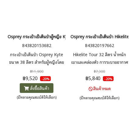
Osprey กระเป๋าเป้เดินป่าผู้หญิง Kyte 38 for Women
Osprey กระเป๋าเป้เดินป่า Hikelite T
843820153682
843820197662
กระเป๋าเป้เดินป่า Osprey Kyte
Hikelite Tour 32 ลิตร น้ำหนัก
ขนาด 38 ลิตร สำหรับผู้หญิงโดย
เบาและคล่องตัว การระบายอากาศ
เฉพาะ แผงด้านหลัง AirScape มี
AirSpeed™ สำหรับ one day
฿11,900
฿7,300
ความยาวลำตัวที่ปรับได้ ใช้ง่าย น้ำ
trip ที่ต้องการพกสัมภาระ ระบบ
฿9,520
฿5,840
-20%
-20%
หนักเบา ปกป้องหลัง มี Rain
หลังแบบตาข่าย มาพร้อมเข็มขัด
สั่งซื้อสินค้า
สินค้าหมด
Cover มาให้ในตัว
คาดสะโพกบุนวม เพิ่มช่องใส่ของ
(มีหลายคุณสมบัติให้เลือก)
(มีหลายคุณสมบัติให้เลือก)
บริเวณสายคาดเอว