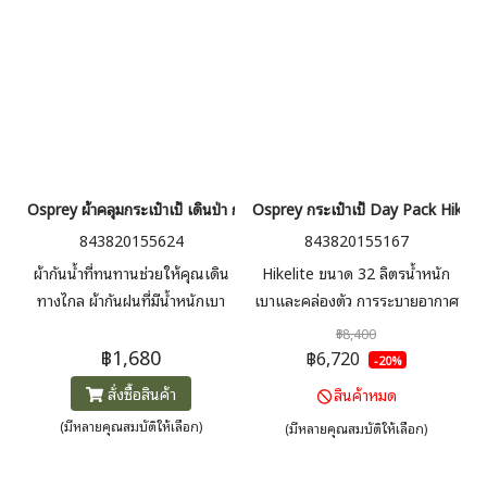
Osprey ผ้าคลุมกระเป๋าเป้ เดินป่า กันฝน กันรอย Ultralight Raincover Bl
Osprey กระเป๋าเป้ Day Pack Hikelit
843820155624
843820155167
ผ้ากันน้ำที่ทนทานช่วยให้คุณเดิน
Hikelite ขนาด 32 ลิตรน้ำหนัก
ทางไกล ผ้ากันฝนที่มีน้ำหนักเบา
เบาและคล่องตัว การระบายอากาศ
เป็นพิเศษนี้จะช่วยปกป้องกระเป๋า
AirSpeed™ สำหรับ one day
฿8,400
฿1,680
เป้สะพายหลัง หรือเดินป่าของคุณ
trip ที่ต้องการพกสัมภาระ ระบบ
฿6,720
-20%
ให้แห้ง มีสามขนาดเพื่อให้พอดีกับ
หลังแบบตาข่าย มาพร้อมเข็มขัด
สั่งซื้อสินค้า
สินค้าหมด
กระเป๋าเป้เดินป่า ใช้ได้กับบรรจุ
คาดสะโพกบุนวม เพิ่มช่องใส่ของ
(มีหลายคุณสมบัติให้เลือก)
(มีหลายคุณสมบัติให้เลือก)
ภัณฑ์ขนาด 30-50L / 50-75L /
บริเวณสายคาดเอว
75-110L