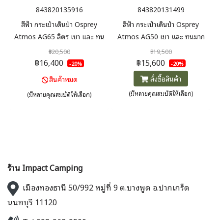
843820135916
843820131499
สีฟ้า กระเป๋าเดินป่า Osprey
สีฟ้า กระเป๋าเดินป่า Osprey
Atmos AG65 ลิตร เบา และ ทน
Atmos AG50 เบา และ ทนมาก
มาก น้ำหนักแค่ 2.1 กก ชนะรางวัล
น้ำหนักแค่ 2.1 กก ชนะรางวัลจาก
฿20,500
฿19,500
จากยุโรป ด้วยนวัตกรรม Anti -
ยุโรป ด้วยนวัตกรรม Anti -
฿16,400
฿15,600
-20%
-20%
Gravity ระบายอากาศดีมาก
Gravity ระบายอากาศดีมาก
สั่งซื้อสินค้า
สินค้าหมด
(มีหลายคุณสมบัติให้เลือก)
(มีหลายคุณสมบัติให้เลือก)
ร้าน Impact Camping
เมืองทองธานี 50/992 หมู่ที่ 9 ต.บางพูด อ.ปากเกร็ด
นนทบุรี 11120