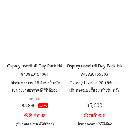
Osprey กระเป๋าเป้ Day Pack Hikelite 18 ลิตร
Osprey กระเป๋าเป้ Day Pack Hikelit
843820154061
843820155303
Hikelite ขนาด 18 ลิตร น้ำหนัก
Osprey Hikelite 28 ใช้กับการ
เบา ระบายอากาศดีไร้ที่ติของ
เดินทางระยะสั้นระหว่างวัน หลัง
AirSpeed™ สายไม่เกะกะเพื่อการ
จากถึงแคมป์ไซต์แล้ว มีครบทุก
฿6,100
฿5,600
ใช้งานที่เรียบง่าย ระบบหลังแบบ
อย่าง ระบบหลังแบบตาข่าย ระบาย
฿4,880
-20%
ตาข่าย ระบายเหงื่อได้ดี ( Unisex
เหงื่อได้ดี เพิ่มช่องเก็บสัมภาระด้าน
สินค้าหมด
สินค้าหมด
)
หน้ากระเป๋าและช่องใส่ของบริเวณ
(มีหลายคุณสมบัติให้เลือก)
(มีหลายคุณสมบัติให้เลือก)
สายคาดเอว