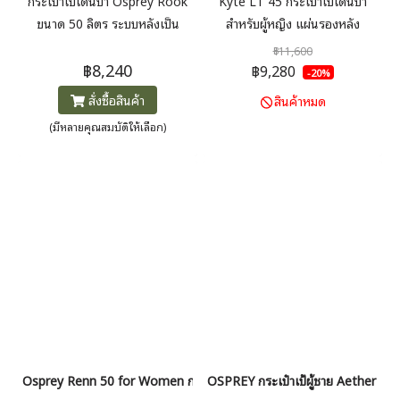
กระเป๋าเป้เดินป่า Osprey Rook
Kyte LT 45 กระเป๋าเป้เดินป่า
ขนาด 50 ลิตร ระบบหลังเป็น
สำหรับผู้หญิง แผ่นรองหลัง
ตาข่ายเน้นการระบายอากาศ การ
AirScape™ ให้ความนุ่มสบายแนบ
฿11,600
฿8,240
ออกแบบที่น้ำหนักเบาและวัสดุ
กับลำตัว และสามารถปรับความยาว
฿9,280
-20%
คุณภาพสูง โครงสร้าง
ให้พอดีกับลำตัว มี Raincover มา
สั่งซื้อสินค้า
สินค้าหมด
LightWire™ กระจายน้ำหนักไปยัง
ให้ในตัว
(มีหลายคุณสมบัติให้เลือก)
เข็มขัดคาดเอว ช่วยลดแรงกดที่
ไหล่ของผู้ใช้ มี Raincover ให้ใน
ตัว
Osprey Renn 50 for Women กระเป๋าเป้เดินป่าผู้หญิง 50 ลิตร
OSPREY กระเป๋าเป้ผู้ชาย Aether Plu