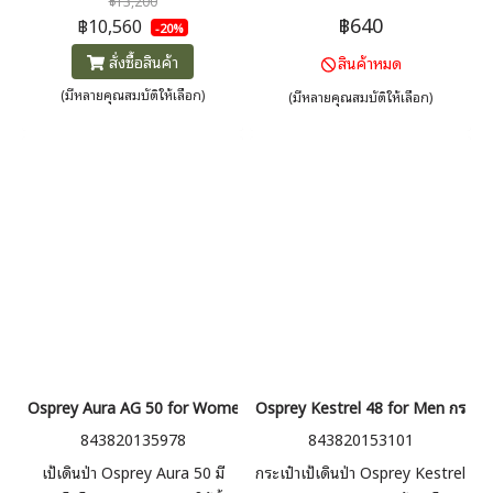
฿13,200
฿640
วัน ใช้ง่าย น้ำหนักเบา ปกป้องหลัง
กันน้ำได้อย่างดี
฿10,560
-20%
มี Rain Cover มาให้ในตัว
สั่งซื้อสินค้า
สินค้าหมด
(มีหลายคุณสมบัติให้เลือก)
(มีหลายคุณสมบัติให้เลือก)
Osprey Aura AG 50 for Women กระเป๋าเป้เดินป่าผู้หญิง 50 ลิตร
Osprey Kestrel 48 for Men กระเป๋าเ
843820135978
843820153101
เป้เดินป่า Osprey Aura 50 มี
กระเป๋าเป้เดินป่า Osprey Kestrel