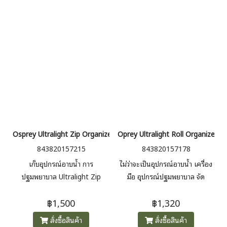
Osprey Ultralight Zip Organizer
Oprey Ultralight Roll Organizer กร
843820157215
843820157178
เก็บอุปกรณ์อาบน้ำ การ
ไม่ว่าจะเป็นอุปกรณ์อาบน้ำ เครื่อง
ปฐมพยาบาล Ultralight Zip
มือ อุปกรณ์ปฐมพยาบาล จัด
Organizer กระเป๋าแบบซีทรูที่แยก
ระเบียบให้อยู่ในที่เดียว มาพร้อม
฿1,500
฿1,320
จากกันห้อยลงมาจากห่วงหนีบ คุณ
เชือกสำหรับห้อย ช่องใส่ของเป็น
จึงมองเห็นอุปกรณ์ได้อย่างรวดเร็ว
ตาข่ายระบายอากาศ พร้อมซิปเก็บ
สั่งซื้อสินค้า
สั่งซื้อสินค้า
ของและกระจกเงา