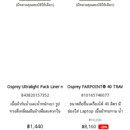
(มีหลายคุณสมบัติให้เลือก)
(มีหลายคุณสมบัติให้เลือก)
Osprey Ultralight Pack Liner กระเป๋ากันน้ำ ถุงกันน้ำ
Osprey FARPOINT® 40 TRAVEL PAC
843820157352
810165746077
เนื้อผ้ากันน้ำและน้ำหนักเบา รูป
ขนาดถือขึ้นเครื่องได้ 40 ลิตร มี
ทรงสี่เหลี่ยมผืนผ้าเพื่อสะดวกใน
ช่องใส่ Laptop เนื้อผ้าทนทาน น้ำ
การแพค และม้วนปิดด้านบนเพื่อ
หนักเบา เน้นการระบายอากาศ
฿10,200
฿1,440
กันน้ำได้อย่างดี เหมาะสำหรับบรรจุ
ขณะสะพายเป้ แผงหลัง สายรัด
฿8,160
-20%