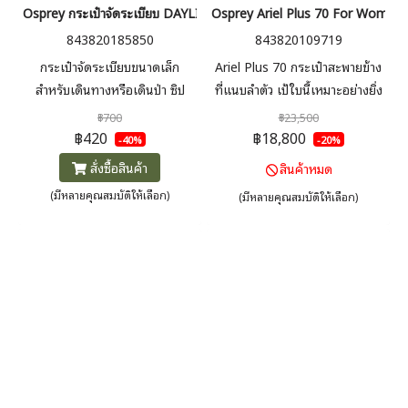
Osprey กระเป๋าจัดระเบียบ DAYLITE PACKING CUBE
Osprey Ariel Plus 70 For Women กระ
843820185850
843820109719
กระเป๋าจัดระเบียบขนาดเล็ก
Ariel Plus 70 กระเป๋าสะพายข้าง
สำหรับเดินทางหรือเดินป่า ซิป
ที่แนบลำตัว เป้ใบนี้เหมาะอย่างยิ่ง
ทนทาน ผ้าตาข่ายระบายอากาศ
สำหรับการแบกสัมภาระที่หนัก สาย
฿700
฿23,500
และช่วยให้มองเห็นของด้านในใช้
คาดสะโพกและสายสะพายไหล่
฿420
฿18,800
-40%
-20%
งานได้ง่าย
Fit-On-The-Fly ส่วนหัวกระเป๋า
สั่งซื้อสินค้า
สินค้าหมด
สามารถทำเป็น Daypack ได้
(มีหลายคุณสมบัติให้เลือก)
(มีหลายคุณสมบัติให้เลือก)