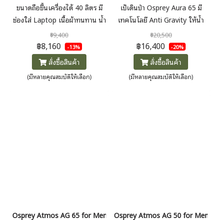
ขนาดถือขึ้นเครื่องได้ 40 ลิตร มี
เป้เดินป่า Osprey Aura 65 มี
ช่องใส่ Laptop เนื้อผ้าทนทาน น้ำ
เทคโนโลยี Anti Gravity ให้น้ำ
หนักเบา เน้นการระบายอากาศ
หนักเป้ถ่ายลงที่เนินสะโพก ทำให้
฿9,400
฿20,500
ขณะสะพายเป้ แผงหลัง สายรัด
ไม่รู้ว่าแบกสัมภาระหนัก เพื่อผู้หญิง
฿8,160
฿16,400
-13%
-20%
และสายคาดสะโพก เก็บซ่อนได้
โดยเฉพาะ
สั่งซื้อสินค้า
สั่งซื้อสินค้า
(มีหลายคุณสมบัติให้เลือก)
(มีหลายคุณสมบัติให้เลือก)
Osprey Atmos AG 65 for Men กระเป๋าเป้เดินป่า 65 ลิตร
Osprey Atmos AG 50 for Men กระเป๋