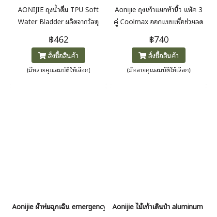
AONIJIE ถุงน้ำดื่ม TPU Soft
Aonijie ถุงเท้าแยกห้านิ้ว แพ็ค 3
Water Bladder ผลิตจากวัสดุ
คู่ Coolmax ออกแบบเพื่อช่วยลด
TPU ปลอดสาร BPA ปลอดกลิ่น
การเสียดสีระหว่างนิ้วเท้า เพิ่มความ
฿462
฿740
ปลอดภัยต่อการดื่ม ออกแบบน้ำ
สบายในการเดิน วิ่ง และกิจกรรม
สั่งซื้อสินค้า
สั่งซื้อสินค้า
หนักเบา ปากกว้าง เติมน้ำและ
กลางแจ้ง เนื้อผ้านุ่ม ระบายอากาศ
ทำความสะอาดง่าย พร้อมวาล์วกัน
ได้ดี แห้งไว กระชับเท้า ใส่แล้วไม่
(มีหลายคุณสมบัติให้เลือก)
(มีหลายคุณสมบัติให้เลือก)
รั่ว ใช้งานสะดวกขณะเคลื่อนไหว
อับชื้น เหมาะกับการใช้งานต่อ
เนื่อง
Aonijie ผ้าห่มฉุกเฉิน emergency blanket
Aonijie ไม้เท้าเดินป่า aluminum tre