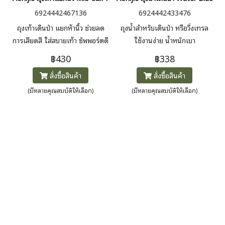
6924442467136
6924442433476
ถุงเท้าเดินป่า แยกห้านิ้ว ช่วยลด
ถุงน้ำสำหรับเดินป่า หรือวิ่งเทรล
การเสียดสี ใส่สบายเท้า ซัพพอร์ตดี
ใช้งานง่าย น้ำหนักเบา
฿430
฿338
สั่งซื้อสินค้า
สั่งซื้อสินค้า
(มีหลายคุณสมบัติให้เลือก)
(มีหลายคุณสมบัติให้เลือก)