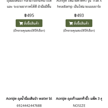
ถุงมือเดินป่า ที่สามารถกันหนาวได้
Aonijie ไฟฉายคาดหัว รุ่น Trail X
และ ระบายอากาศได้ดี ฝ่ามือมีพื้น
headlamp เป็นไฟฉายแบบชาร์จ
ผิวกันลื่นป้องกันการหลุดง่ายขณะ
ไฟได้ น้ำหนักเบา เหมาะสำหรับวิ่ง
฿495
฿493
เคลื่อนไหว ตรงส่วนปลายนิ้ว
เทรล เดินป่า และกิจกรรมกลาง
สั่งซื้อสินค้า
สั่งซื้อสินค้า
สามารถใช้งานกับหน้าจอโทรศัพท์
แจ้ง ให้แสงสว่างคมชัด ปรับได้
หรืออุปกรณ์ที่ต้องสัมผัสได้โดยไม่
หลายโหมด ช่วยมองเห็นชัดในที่
(มีหลายคุณสมบัติให้เลือก)
(มีหลายคุณสมบัติให้เลือก)
ต้องถอดถุงมือ
มืดและสภาพแสงน้อย ให้ความ
สว่างสูงสุด 21 hrs. *** สีดำจะ
เป็นแบบใช้ถ่าน (ในเซ็ตจะไม่มีถ่าน
ให้) ไม่สามารถชาร์จสาย USB ได้
***
Aonijie ถุงน้ำนิ่มเดินป่า water bladder
Aonijie ถุงเท้าแยกห้านิ้ว แพ็ค 3 คู่ 
6924442447688
NOSIZE