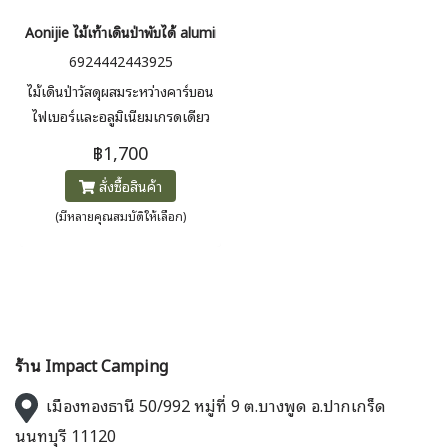
Aonijie ไม้เท้าเดินป่าพับได้ aluminum trekking Pole
6924442443925
ไม้เดินป่าวัสดุผสมระหว่างคาร์บอน
ไฟเบอร์และอลูมิเนียมเกรดเดียว
กับที่ใช้ในเครื่องบินทำให้มีน้ำหนัก
฿1,700
เบามากเพียง 198 กรัม ด้ามจับกัน
สั่งซื้อสินค้า
ลื่น EVA ปลายไม้เท้าทำจากเหล็ก
ทังสเตนที่ทนทาน และเชือกเชื่อม
(มีหลายคุณสมบัติให้เลือก)
ต่อ Dyneema®
ร้าน Impact Camping
เมืองทองธานี 50/992 หมู่ที่ 9 ต.บางพูด อ.ปากเกร็ด
นนทบุรี 11120