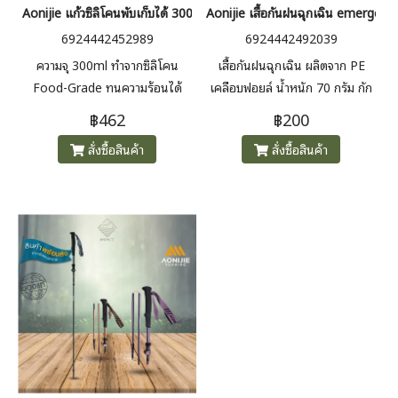
Aonijie แก้วซิลิโคนพับเก็บได้ 300 ml.
Aonijie เสื้อกันฝนฉุกเฉิน emergen
6924442452989
6924442492039
ความจุ 300ml ทำจากซิลิโคน
เสื้อกันฝนฉุกเฉิน ผลิตจาก PE
Food-Grade ทนความร้อนได้
เคลือบฟอยล์ น้ำหนัก 70 กรัม กัก
สูงสุด 120°C พร้อมฝาปิด พับง่าย
เก็บอุณหภูมิได้ถึง 90% ขนาด
฿462
฿200
พกพาสะดวก
100*127 ซม.
สั่งซื้อสินค้า
สั่งซื้อสินค้า