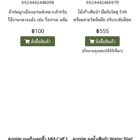
6924442448098
6924442466979
ผ้าห่มฉุกเฉินแบรนด์เหมาะสำหรับ
ไม้เท้าเดินป่า มือจับวัสดุ EVA
ใช้งานกลางแจ้ง เช่น วิ่งเทรล แค้ม
พร้อมสายรัดข้อมือ ปรับระดับล็อค
ปิ้ง หรือเก็บไว้ในกระเป๋าเดินทาง
ระบบบานพับ แข็งแรง ทำ
฿100
฿555
ใช้วัสดุสะท้อนความร้อนช่วยกักเก็บ
จากAluminum Alloy
สั่งซื้อสินค้า
สั่งซื้อสินค้า
ความอบอุ่นและสะท้อนสัญญาณ
ค้นหาได้ดี มีขนาดใหญ่พอสำหรับ
(มีหลายคุณสมบัติให้เลือก)
คลุมร่างกายพกพาสะดวก โดย
ทั่วไปขนาดประมาณ 210 × 130
cm และน้ำหนักเบาเหมาะสำหรับ
ติดตัว
Aonijie ถุงเท้าแยกนิ้ว Mid-Calf Roe Socks
Aonijie ถุงน้ำเดินป่า Water Bladder