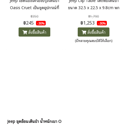
Jeep เซ็ตแบ่งเครื่องปรุงเดินป่า
Jeep Clip Table โต๊ะพับเดินป่า
Oasis Cruet เป็นชุดอุปกรณ์ที่
ขนาด 32.5 x 22.5 x 9.8cm พก
ออกแบบมาเพื่อใช้ในการเดินป่า
พาสะดวก น้ำหนักเบาเพียง 289g.
฿350
฿1,790
หรือกิจกรรมกลางแจ้ง เพื่อสะดวก
฿245
฿1,253
-30%
-30%
ในการพกพาและใช้งานเครื่องปรุง
สั่งซื้อสินค้า
สั่งซื้อสินค้า
ต่างๆ โดยเฉพาะในช่วงที่ไปแคมป์
(มีหลายคุณสมบัติให้เลือก)
ปิ้งหรือการท่องเที่ยวในธรรมชาติ
Jeep ชุดช้อนเดินป่า น้ำหนักเบา Oasis Titan Spoon&Fork