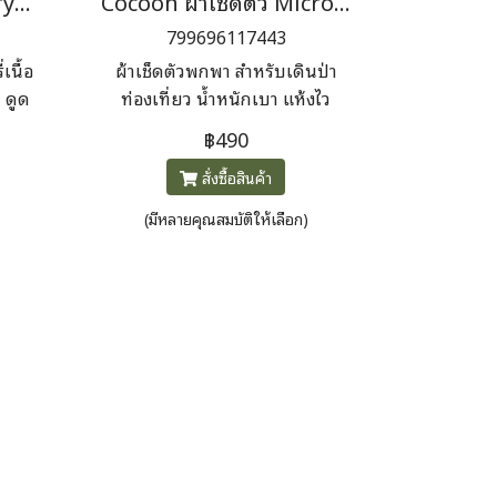
Cocoon ผ้าเช็ดตัว Terry Towel Light
Cocoon ผ้าเช็ดตัว Microfiber Towel Ultralight
799696117443
เนื้อ
ผ้าเช็ดตัวพกพา สำหรับเดินป่า
ว ดูด
ท่องเที่ยว น้ำหนักเบา แห้งไว
เหมาะสำหรับทุกการเดินทาง
฿490
สั่งซื้อสินค้า
(มีหลายคุณสมบัติให้เลือก)