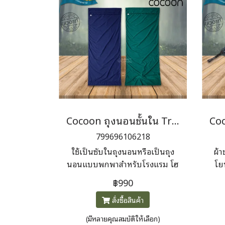
Cocoon ถุงนอนชั้นใน Travel Sheet Microfiber
799696106218
ใช้เป็นซับในถุงนอนหรือเป็นถุง
ผ้า
นอนแบบพกพาสำหรับโรงแรม โฮ
โยน
สเทล และรถไฟ เพิ่มความอบอุ่น
เห
฿990
ได้สูงสุด 3.0°C ขนาด 220 x 90
ท
สั่งซื้อสินค้า
ซม.
ประ
โอเ
(มีหลายคุณสมบัติให้เลือก)