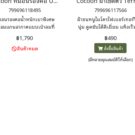
Cocoon หมอนรองคอ U-Shaped Down Neck Travel Pillow
799696118495
799696117566
อนรองคอน้ำหนักเบาพิเศษ
ผ้าขนหนูไมโครไฟเบอร์เทอร์รี่
้อมแกนอากาศแบบเป่าลมที่
นุ่ม ดูดซับได้ดีเยี่ยม แห้งเร็
ี่ยนได้และไส้ขนเป็ดแบบไฮโด
ซับน้ำได้ถึง 7 เท่า
฿1,790
฿490
บิก เปลือกของหมอนรองคอมี
สินค้าหมด
สั่งซื้อสินค้า
 (เพื่อเปลี่ยนแกนอากาศ) และ
ากโพลีเอสเตอร์ 15 เดนเยอร์
(มีหลายคุณสมบัติให้เลือก)
ย็นสบายด้านหนึ่งและไมโคร
บอร์นุ่มอบอุ่นอีกด้านหนึ่ง น้ำ
หนัก 140 กรัม