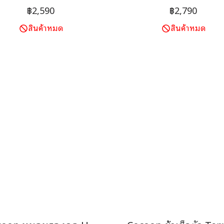
ของคุณ รุ่น Performer น้ำ
นอนของคุณ รุ่น Radiator 
฿2,590
฿2,790
ัก 340 กรัม แต่สามารถเพิ่ม
หนัก 370 กรัม แต่สามารถเพ
สินค้าหมด
สินค้าหมด
หภูมิให้ถุงนอนของคุณได้ถึง
อุณหภูมิให้ถุงนอนของคุณได
7°C ( ทรงสี่เหลี่ยมผืนผ้า )
9°C