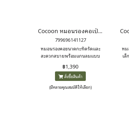
Cocoon หมอนรองคอเป่าลม U-SHAPED NECK PILLOW ERGONOMIC
799696141127
หมอนรองคอขนาดกะทัดรัดและ
หมอ
สะดวกสบายพร้อมแกนลมแบบ
เล็
เป่าลม ไส้ใยสังเคราะห์ และเปลือก
฿1,390
ไมโครไฟเบอร์เนื้อนุ่ม เหมาะ
สั่งซื้อสินค้า
สำหรับเครื่องบิน รถบัส และรถไฟ
(มีหลายคุณสมบัติให้เลือก)