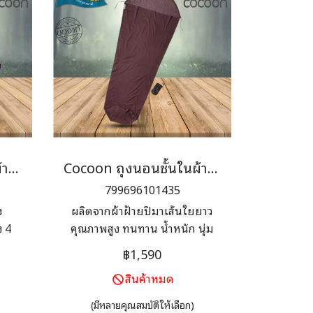
Cocoon ถุงนอนชั้นในผ้าฝ้ายอียิปต์ TRAVEL SHEET EGYPTIAN COTTON
Cocoon ถุงนอนชั้นในผ้าฝ้ายอียิปต์ MUMMY LINER EGYPTIAN COTTON
799696101435
ง
ผลิตจากผ้าฝ้ายปิมาเส้นใยยาว
ง 4
คุณภาพสูง ทนทาน น้ำหนัก นุ่ม
สบาย เพิ่มความอบอุ่นได้ถึง 4
฿1,590
องศา
สินค้าหมด
(มีหลายคุณสมบัติให้เลือก)