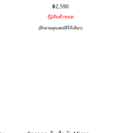
น้ำ
นอนของคุณ รุ่น Performer น้ำ
฿2,590
ิ่ม
หนัก 280 กรัม แต่สามารถเพิ่ม
สินค้าหมด
้ถึง
อุณหภูมิให้ถุงนอนของคุณได้ถึง
7°C
(มีหลายคุณสมบัติให้เลือก)