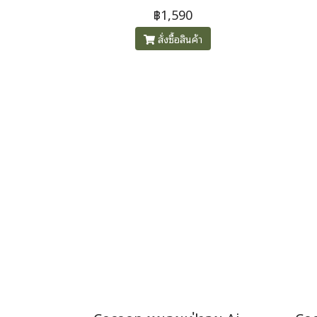
อุปกรณ์น้ำหนักเบาพิเศษ เพียง
นอน
฿1,590
77 กรัม
หน
สั่งซื้อสินค้า
อุณ