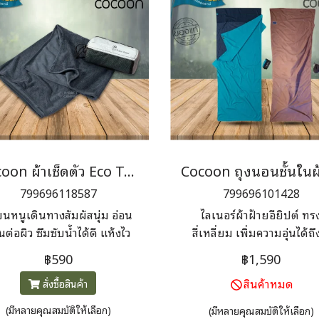
Cocoon ผ้าเช็ดตัว Eco Travel Towel
799696118587
799696101428
ขนหนูเดินทางสัมผัสนุ่ม อ่อน
ไลเนอร์ผ้าฝ้ายอียิปต์ ทร
ต่อผิว ซึมซับน้ำได้ดี แห้งไว
สี่เหลี่ยม เพิ่มความอุ่นได้ถึ
มาะสำหรับพกพาในการเดิน
องศา
฿590
฿1,590
างหรือกิจกรรมกลางแจ้งทุก
สินค้าหมด
สั่งซื้อสินค้า
เภท ผ่านกระบวนการผลิตไล
ซลล์ (Lyocell) ผลิตจากต้นยู
(มีหลายคุณสมบัติให้เลือก)
(มีหลายคุณสมบัติให้เลือก)