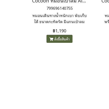
Cocoon หมอนเป่าลม Air Core Pillow
799696140755
หมอนเดินทางน้ำหนักเบา พับเก็บ
หม
ได้ ขนาดกะทัดรัด มีแกนเป่าลม
พร
(air core) ที่ถอดเปลี่ยนได้ และ
เปล
฿1,190
ชั้นไส้สังเคราะห์ครอบด้านใน ให้
รโป
สั่งซื้อสินค้า
ความสบายพร้อมพกพาสะดวก
ซิป
ทำจ
เ
ไฟเ