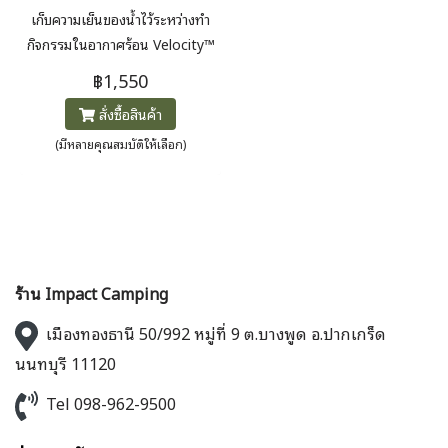
เก็บความเย็นของน้ำไว้ระหว่างทำ
กิจกรรมในอากาศร้อน Velocity™
IT เป็นรุ่นเก็บความเย็นของถังเก็บ
฿1,550
น้ำ Velocity™ ที่มีเทคโนโลยี
สั่งซื้อสินค้า
ฉนวน IsoBound™ และยังมีท่อ
น้ำดื่ม HydraFusion ที่เป็นฉนวน
(มีหลายคุณสมบัติให้เลือก)
เพื่อให้เก็บความเย็นของน้ำได้นาน
ขึ้น น้ำหนัก 169g.
ร้าน Impact Camping
เมืองทองธานี 50/992 หมู่ที่ 9 ต.บางพูด อ.ปากเกร็ด
นนทบุรี 11120
Tel 098-962-9500