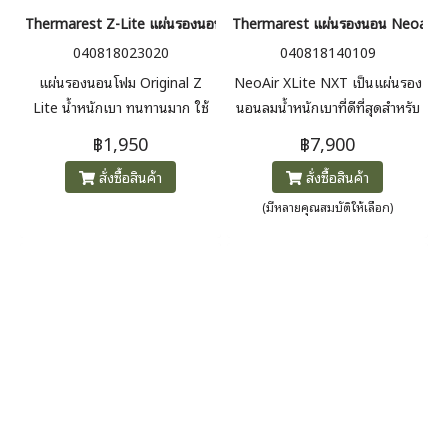
Thermarest Z-Lite แผ่นรองนอนแบบโฟมพับ
Thermarest แผ่นรองนอน Neoair X
040818023020
040818140109
แผ่นรองนอนโฟม Original Z
NeoAir XLite NXT เป็นแผ่นรอง
Lite น้ำหนักเบา ทนทานมาก ใช้
นอนลมน้ำหนักเบาที่ดีที่สุดสำหรับ
งานได้เอนกประสงค์
การผจญภัย ด้วยการปรับปรุงวิธีการ
฿1,950
฿7,900
สร้างที่ล้ำสมัย Triangular Core
สั่งซื้อสินค้า
สั่งซื้อสินค้า
Matrix™ ที่ผสานเข้ากับ
เทคโนโลยี ThermaCapture™ ที่
(มีหลายคุณสมบัติให้เลือก)
แผ่ความร้อน ทำให้ลดเสียงรบกวน
ลงได้ 83% จากรุ่นก่อนหน้า ด้วย
ความหนา 3 นิ้ว พร้อมโครงสร้าง
แบบกั้นแนวนอน XLite NXT น้ำ
หนักเพียง 370 กรัม ในขนาดปกติ
และมีค่า R-value 4.5 ที่พร้อม
สำหรับ 4 ฤดูกาล