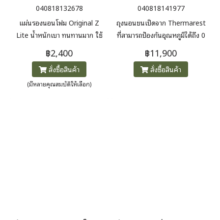
040818132678
040818141977
แผ่นรองนอนโฟม Original Z
ถุงนอนขนเป็ดจาก Thermarest
Lite น้ำหนักเบา ทนทานมาก ใช้
ที่สามารถป้องกันอุณหภูมิได้ถึง 0
งานได้เอนกประสงค์
ํC ใช้ขนเป็ดคุณภาพสูง 650 ฟิลล์
฿2,400
฿11,900
ThermaCapture ช่วยสะท้อน
พาวเวอร์ ปราศจากสาร PFAS กัน
สั่งซื้อสินค้า
สั่งซื้อสินค้า
ความร้อน
น้ำ (RDS)
(มีหลายคุณสมบัติให้เลือก)