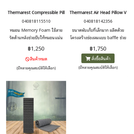
Thermarest Compressible Pillow Cinch หมอนเดินป่า แคมป์ปิ้ง
Thermarest Air Head Pillow V2 ห
040818115510
040818142356
หมอน Memory Foam ใช้สาย
ขนาดพับเก็บที่เล็กมาก ผลิตด้วย
รัดด้านหลังช่วยบีบให้หมอนแน่น
โครงสร้างช่องลมแบบ baffle ช่วย
ได้ตามความต้องการ แบบม้วนเก็บ
ให้หมอนคงรูปได้ดี เสริมด้วยวัสดุ
฿1,250
฿1,750
ได้ ที่เหมาะสำหรับท่องเที่ยวและ
ผ้า polyester ด้านนอก ให้ผิว
สั่งซื้อสินค้า
สินค้าหมด
เดินทาง นุ่มสบาย
สัมผัสที่นุ่มนวล
(มีหลายคุณสมบัติให้เลือก)
(มีหลายคุณสมบัติให้เลือก)