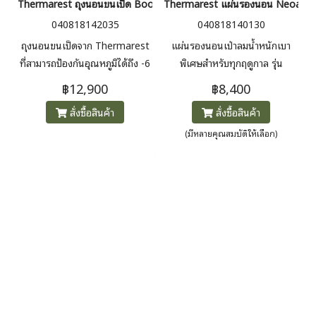
Thermarest ถุงนอนขนเป็ด Boost 650 20(-6C) Sleeping Bag
Thermarest แผ่นรองนอน Neoair X
040818142035
040818140130
ถุงนอนขนเป็ดจาก Thermarest
แผ่นรองนอนเป่าลมน้ำหนักเบา
ที่สามารถป้องกันอุณหภูมิได้ถึง -6
พิเศษสำหรับทุกฤดูกาล รุ่น
ํC ใช้ขนเป็ดคุณภาพสูง 650 ฟิลล์
สี่เหลี่ยมผืนผ้า ค่า R-value 4.5
฿12,900
฿8,400
พาวเวอร์ ปราศจากสาร PFAS กัน
เหมาะสำหรับสภาพอากาศตลอดทั้ง
สั่งซื้อสินค้า
สั่งซื้อสินค้า
น้ำ (RDS)
ปี ขนาดความหนา 3 นิ้ว น้ำหนัก
540 กรัม
(มีหลายคุณสมบัติให้เลือก)