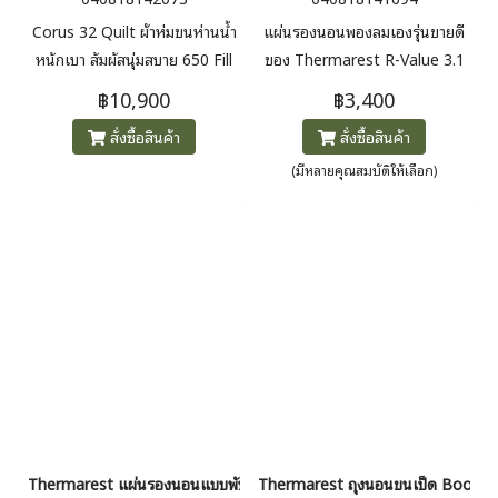
Corus 32 Quilt ผ้าห่มขนห่านน้ำ
แผ่นรองนอนพองลมเองรุ่นขายดี
หนักเบา สัมผัสนุ่มสบาย 650 Fill
ของ Thermarest R-Value 3.1
Nikwax® Hydrophobic Down
วาล์วแบบ WingLock™ เป็นแผ่น
฿10,900
฿3,400
รักษาอุณหภูมิให้อุ่นได้ตลอดทั้ง
รองนอนคุณภาพดีในราคาสุดคุ้ม
สั่งซื้อสินค้า
สั่งซื้อสินค้า
คืน (0C) น้ำหนัก 560 กรัม
มาตรฐาน Thermarest
(มีหลายคุณสมบัติให้เลือก)
Thermarest แผ่นรองนอนแบบพับ Z-Lite Sol
Thermarest ถุงนอนขนเป็ด Boost 6