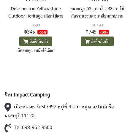
Designer จาก Yelllowstone
ขนาด สูง 55cm กว้าง 48cm ใช้
Outdoor Heritage เลือกใช้ลาย
กับราวแขวนสามเหลี่ยมทุกขนาด
คลาสสิค Golden Tiger Camo
ช่วยยึดให้ราวมั่นคงมากขึ้นและยัง
฿690
฿1,490
มาทำเป็นเคสแก๊สซาลาเปาให้ดูน่า
จัดเก็บของได้เรียบร้อย หยิบใช้
฿345
฿745
-50%
-50%
ใช้ น่าสะสม เป็นสายแคมป์เปอร์ตัว
งานได้ง่าย
สั่งซื้อสินค้า
สั่งซื้อสินค้า
จริง
(มีหลายคุณสมบัติให้เลือก)
ร้าน Impact Camping
เมืองทองธานี 50/992 หมู่ที่ 9 ต.บางพูด อ.ปากเกร็ด
นนทบุรี 11120
Tel 098-962-9500