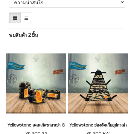
พบสินค้า 2 ชิ้น
Yellowstone เคสแก๊สซาลาเปา Golden Tiger Camo
Yellowstone ช่องจัดเก็บอุปกรณ์แคมป
YS-GTC-G2
YS-GTC-HW