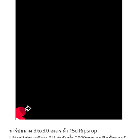
ทาร์ปขนาด 3.6x3.0 เมตร ผ้า 15d Ripsrop
Ultralight เคลือบ PU ค่ากันน้ำ 2000mm จุดยึดด้านละ 5