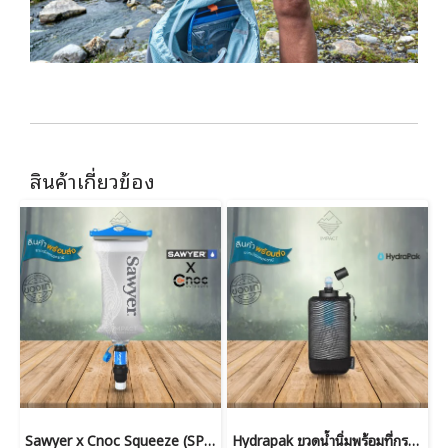
สินค้าเกี่ยวข้อง
Sawyer x Cnoc Squeeze (SP303) เครื่องกรองน้ำ เดินป่า พร้อมถุง Cnoc 2 ลิตร
Hydrapak ขวดน้ำนิ่มพร้อมที่กรอง PackFlask+™ 750ml