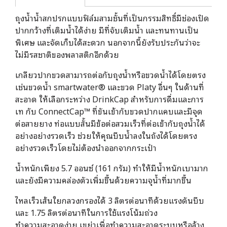
ถุงน้ำน้ำสกปรกแบบฟิล์มสามชั้นที่เป็นกรรมสิทธิ์มีช่องเปิด
ปากกว้างที่เติมน้ำได้ง่าย มีที่จับเติมน้ำ และทนทานเป็น
พิเศษ และจัดเก็บได้สะดวก นอกจากนี้ยังรับประกันว่าจะ
ไม่มีรสชาติของพลาสติกอีกด้วย
เกลียวปากขวดสามารถต่อกับถุงน้ำหรือขวดน้ำได้โดยตรง
เช่นขวดน้ำ smartwater® และขวด Platy อื่นๆ ในด้านที่
สะอาด ให้เลือกระหว่าง DrinkCap สำหรับการดื่มและการ
เท กับ ConnectCap™ ที่ขันเข้ากับขวดปากแคบและมีจุด
ต่อสายยาง ท่อแบบสั้นมีข้อต่อสวมเร็วที่ต่อเข้ากับถุงน้ำได้
อย่างอย่างรวดเร็ว ช่วยให้คุณบีบน้ำลงในถังได้โดยตรง
อย่างรวดเร็วโดยไม่ต้องนำออกจากกระเป๋า
น้ำหนักเพียง 5.7 ออนซ์ (161 กรัม) ทำให้มีน้ำหนักเบามาก
และยังมีความคล่องตัวเพิ่มขึ้นด้วยความจุน้ำที่มากขึ้น
ไหลเร็วเส้นใยกลวงกรองได้ 3 ลิตรต่อนาทีด้วยแรงดันบีบ
และ 1.75 ลิตรต่อนาทีในการใช้แรงโน้มถ่วง
ทำความสะอาดง่าย เขย่าเพื่อทำความสะอาดระบบหรือล้าง