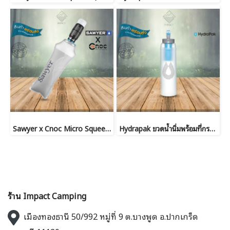
Sawyer x Cnoc Micro Squeeze (SP301) เครื่องกรองน้ำ เดินป่า พร้อมถุง Cnoc 750 ml
Hydrapak ขวดน้ำนิ่มพร้อมที่กรอง UltraFlask+ Filter Kit 500ml
ร้าน Impact Camping
เมืองทองธานี 50/992 หมู่ที่ 9 ต.บางพูด อ.ปากเกร็ด