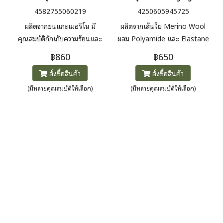
4582755060219
4250605945725
ผลิตจากขนแกะเมอริโน มี
ผลิตจากเส้นใย Merino Wool
คุณสมบัติกักเก็บความร้อนและ
ผสม Polyamide และ Elastane
ควบคุมกลิ่นได้อย่างดีเยี่ยม ดีไซน์
เพื่อการระบายอากาศและยืดหยุ่น
฿860
฿650
ห้านิ้วช่วยลดความชื้นที่สะสม
สูงช่วยควบคุมอุณหภูมิเท้า ลด
สั่งซื้อสินค้า
สั่งซื้อสินค้า
ระหว่างนิ้วเท้า เพิ่มความสบายยิ่ง
ความอับชื้นและกลิ่นระหว่างการใช้
ขึ้น สามารถสวมใส่เดี่ยวๆ
งานระยะยาว มีแผ่นรองบริเวณส้น
(มีหลายคุณสมบัติให้เลือก)
(มีหลายคุณสมบัติให้เลือก)
และปลายเท้า ช่วยลดแรงกระแทก
ขณะเดินในพื้นที่ขรุขระ