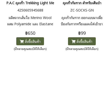
P.A.C ถุงเท้า Trekking Light Men
ถุงเท้ากันทาก สำหรับเดินป่า
4250605945688
ZC-SOCKS-GN
ผลิตจากเส้นใย Merino Wool
ถุงเท้ากันทาก ออกแบบมาเพื่อ
ผสม Polyamide และ Elastane
ป้องกันทากหรือแมลงไต่เข้าขา
เพื่อการระบายอากาศและยืดหยุ่น
ระหว่างเดินป่า โดยเฉพาะในพื้นที่
฿650
฿99
สูงช่วยควบคุมอุณหภูมิเท้า ลด
ที่ชื้น เช่น ป่าฝนหรือเส้นทางที่มี
สั่งซื้อสินค้า
สั่งซื้อสินค้า
ความอับชื้นและกลิ่นระหว่างการใช้
หญ้าและใบไม้เปียก มักใช้คู่กับ
งานระยะยาว มีแผ่นรองบริเวณส้น
รองเท้าเดินป่าหรือรองเท้าหุ้มข้อ
(มีหลายคุณสมบัติให้เลือก)
(มีหลายคุณสมบัติให้เลือก)
และปลายเท้า ช่วยลดแรงกระแทก
ขณะเดินในพื้นที่ขรุขระ