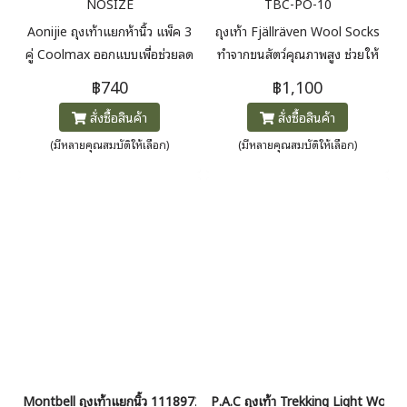
NOSIZE
TBC-PO-10
Aonijie ถุงเท้าแยกห้านิ้ว แพ็ค 3
ถุงเท้า Fjällräven Wool Socks
คู่ Coolmax ออกแบบเพื่อช่วยลด
ทำจากขนสัตว์คุณภาพสูง ช่วยให้
การเสียดสีระหว่างนิ้วเท้า เพิ่มความ
เท้าอุ่น ระบายอากาศ และลดกลิ่น
฿740
฿1,100
สบายในการเดิน วิ่ง และกิจกรรม
มีการเสริมพื้นและส้นเท้า ใส่สบาย
สั่งซื้อสินค้า
สั่งซื้อสินค้า
กลางแจ้ง เนื้อผ้านุ่ม ระบายอากาศ
ทนทาน เหมาะกับการเดินป่าและ
ได้ดี แห้งไว กระชับเท้า ใส่แล้วไม่
อากาศเย็น ทำจาก 70% ขนสัตว์
(มีหลายคุณสมบัติให้เลือก)
(มีหลายคุณสมบัติให้เลือก)
อับชื้น เหมาะกับการใช้งานต่อ
(Traceable wool) + 15% โพลิ
เนื่อง
เอไมด์ + 15% อีลาสเทน
Montbell ถุงเท้าแยกนิ้ว 1118972 Merino Wool Light Weight 5 Toe 
P.A.C ถุงเท้า Trekking Light Woma