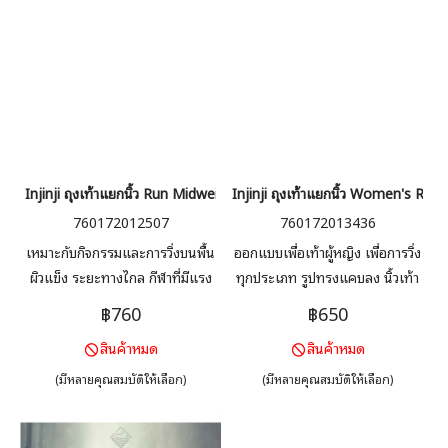
Injinji ถุงเท้าแยกนิ้ว Run Midweight No-Show
Injinji ถุงเท้าแยกนิ้ว Women's R
760172012507
760172013436
เหมาะกับกิจกรรมและการวิ่งบนพื้น
ออกแบบเพื่อเท้าผู้หญิง เพื่อการวิ่ง
ผิวแข็ง ระยะทางไกล กีฬาที่มีแรง
ทุกประเภท รูปทรงแคบลง นิ้วเท้า
กระแทกสูง ลดการเสียดสีระหว่าง
พอดีลดการเสียดสี แถบที่ส้น
฿760
฿650
นิ้ว ความยาวพอดีขอบรองเท้า มี
ป้องกันไม่ให้เลื่อนลง เส้นใย
สินค้าหมด
สินค้าหมด
แถบที่ส้นเพื่อป้องกันไม่ให้เลื่อนลง
COOLMAX® เพื่อให้เท้าของคุณ
เส้นใย COOLMAX® เพื่อให้เท้า
แห้งและสบาย
(มีหลายคุณสมบัติให้เลือก)
(มีหลายคุณสมบัติให้เลือก)
ของคุณแห้งและสบาย