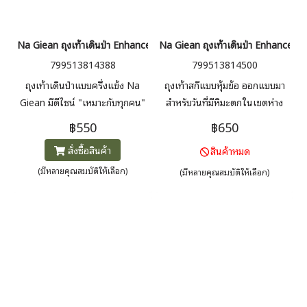
Na Giean ถุงเท้าเดินป่า Enhanced Medium Weight Crew Hiking Sock
Na Giean ถุงเท้าเดินป่า Enhanced
799513814388
799513814500
ถุงเท้าเดินป่าแบบครึ่งแข้ง Na
ถุงเท้าสกีแบบหุ้มข้อ ออกแบบมา
Giean มีดีไซน์ "เหมาะกับทุกคน"
สำหรับวันที่มีหิมะตกในเขตห่าง
ใช้ได้ตั้งแต่ที่ราบไปจนถึงยอดเขา
ไกล ถุงเท้าสกีเหนือน่องน้ำหนัก
฿550
฿650
ไม่ว่าจะเป็นพื้นที่ชุ่มน้ำ ป่า หรือ
ปานกลางขั้นสูงของ Na Giean จะ
สั่งซื้อสินค้า
สินค้าหมด
ภูเขาหิน ขนแกะเมอริโน่ 100%
ช่วยให้เท้าของคุณแห้งและอบอุ่น
สวมใส่สบาย ระบายความชื้นและ
(มีหลายคุณสมบัติให้เลือก)
(มีหลายคุณสมบัติให้เลือก)
ป้องกันกลิ่น