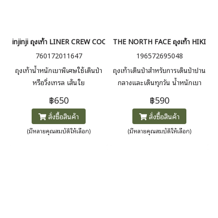
injinji ถุงเท้า LINER CREW COOLMAX
THE NORTH FACE ถุงเท้า HIKIN
760172011647
196572695048
ถุงเท้าน้ำหนักเบาพิเศษใช้เดินป่า
ถุงเท้าเดินป่าสำหรับการเดินป่าปาน
หรือวิ่งเทรล เส้นใย
กลางและเดินทุกวัน น้ำหนักเบา
COOLMAX® EcoMade และ
สวมใส่สบายเหมาะสำหรับทุก
฿650
฿590
ไนลอนผสมผสานกันเพื่อการ
กิจกรรม
สั่งซื้อสินค้า
สั่งซื้อสินค้า
จัดการความชื้น ระบายอากาศได้ดี
ทนทาน และนุ่มนวล การออกแบบ
(มีหลายคุณสมบัติให้เลือก)
(มีหลายคุณสมบัติให้เลือก)
ห้านิ้วเท้าที่ได้รับสิทธิบัตรช่วยลด
แรงเสียดทานระหว่างผิวหนังกับ
ผิวหนังซึ่งนำไปสู่อาการพุพอง