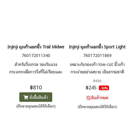
Injinji ถุงเท้าแยกนิ้ว Trail Midweight Mini-Crew
Injinji ถุงเท้าแยกนิ้ว Sport Lightw
760172011340
760172011869
สำหรับวิ่งเทรล รองรับแรง
เหมาะกับรองเท้า low-cut นิ้วเท้า
กระแทกเพื่อการวิ่งที่ไม่เรียบและ
กระจ่ายอย่างสบาย เป็นธรรมชาติ
ขรุขระ ความยาวปิดข้อเท้าหนา
ป้องกันการเสียดสี รัดแน่นแถบซิลิ
฿490
฿810
ป้องกันเศษกรวด ระบายความชื้น
โคนที่ส้นด้านใน ช่วยให้ไม่ลื่นหลุด
฿245
-50%
รองรับอุ้งเท้าได้ดี
ใส่ได้ตลอดทั้งวัน
สั่งซื้อสินค้า
สินค้าหมด
(มีหลายคุณสมบัติให้เลือก)
(มีหลายคุณสมบัติให้เลือก)