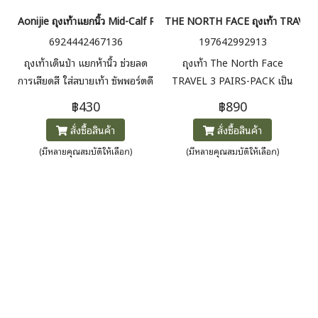
Aonijie ถุงเท้าแยกนิ้ว Mid-Calf Roe Socks
THE NORTH FACE ถุงเท้า TRAVEL
6924442467136
197642992913
ถุงเท้าเดินป่า แยกห้านิ้ว ช่วยลด
ถุงเท้า The North Face
การเสียดสี ใส่สบายเท้า ซัพพอร์ตดี
TRAVEL 3 PAIRS-PACK เป็น
ถุงเท้าสำหรับผู้ชายและผู้หญิงที่
฿430
฿890
ออกแบบมาเพื่อความสบายและ
สั่งซื้อสินค้า
สั่งซื้อสินค้า
ความทนทาน เหมาะสำหรับการ
เดินทาง การออกกำลังกาย และ
(มีหลายคุณสมบัติให้เลือก)
(มีหลายคุณสมบัติให้เลือก)
การใช้งานในชีวิตประจำวัน -- ใน
1 แพ็คมี สีขาว 1 ชิ้น และ สีดำ 2
ชิ้น--