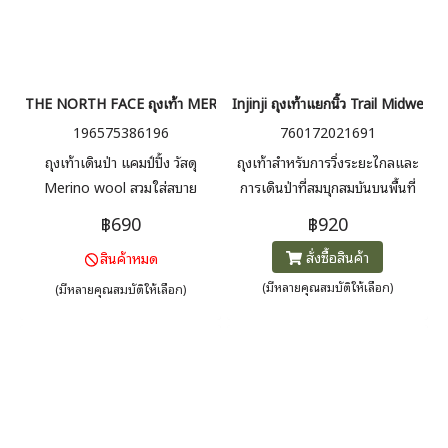
THE NORTH FACE ถุงเท้า MERINO WOOL LIGHT MINI
Injinji ถุงเท้าแยกนิ้ว Trail Midweig
196575386196
760172021691
ถุงเท้าเดินป่า แคมป์ปิ้ง วัสดุ
ถุงเท้าสำหรับการวิ่งระยะไกลและ
Merino wool สวมใส่สบาย
การเดินป่าที่สมบุกสมบันบนพื้นที่
ระบายอากาศดีไม่เก็บกลิ่น
ขรุขระ ความยาวสูงขึ้นป้องกันสิ่ง
฿690
฿920
สกปรก ระบายความชื้น รองรับ
สั่งซื้อสินค้า
สินค้าหมด
อุ้งเท้าได้ดี
(มีหลายคุณสมบัติให้เลือก)
(มีหลายคุณสมบัติให้เลือก)