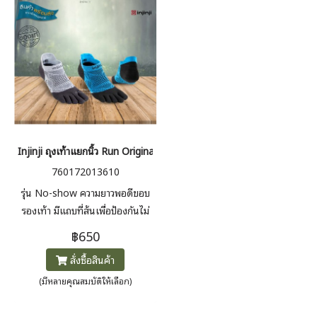
Injinji ถุงเท้าแยกนิ้ว Run Original Weight No-Show
760172013610
รุ่น No-show ความยาวพอดีขอบ
รองเท้า มีแถบที่ส้นเพื่อป้องกันไม่
ให้เลื่อนลง เส้นใย COOLMAX®
฿650
เพื่อให้เท้าของคุณแห้งและสบาย
สั่งซื้อสินค้า
และมีส่วนรองรับส่วนโค้งในตัว
(มีหลายคุณสมบัติให้เลือก)