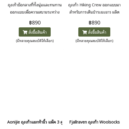
ถุงเท้าข้อกลางที่ทั้งนุ่มและทนทาน
ถุงเท้า Hiking Crew ออกแบบมา
ออกแบบเพื่อความสบายระหว่าง
สำหรับการเดินป่าระยะยาว ผลิต
การเดินทางและการใช้งานในชีวิต
จากผ้าผสมขนแกะเมอริโนเนื้อนุ่ม
฿890
฿890
ประจำวัน ระบายความชื้นได้ดี ให้
มีส่วนรองรับส้นเท้าและปลายเท้า
สั่งซื้อสินค้า
สั่งซื้อสินค้า
เท้าแห้งสบาย
และพื้นรองเท้าบุนุ่มเพื่อความสบาย
และประสิทธิภาพในการเดินป่า
(มีหลายคุณสมบัติให้เลือก)
(มีหลายคุณสมบัติให้เลือก)
Aonijie ถุงเท้าแยกห้านิ้ว แพ็ค 3 คู่ Coolmax
Fjallraven ถุงเท้า Woolsocks