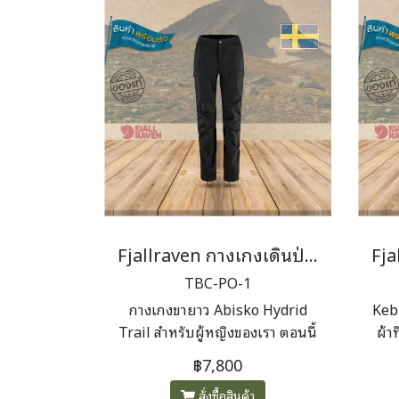
Fjallraven กางเกงเดินป่าผู้หญิง Abisko Hybrid Trail Trousers Women (SHORT)
TBC-PO-1
กางเกงขายาว Abisko Hydrid
Keb
Trail สำหรับผู้หญิงของเรา ตอนนี้
ผ้า
มีแบบถอดขาได้แล้ว ผลิตจากผ้า
กาง
฿7,800
G-1000 Lite Stretch ด้านหน้า
แบ
สั่งซื้อสินค้า
และผ้าโพลีอะไมด์ อีลาสเทนรีไซ
ขน