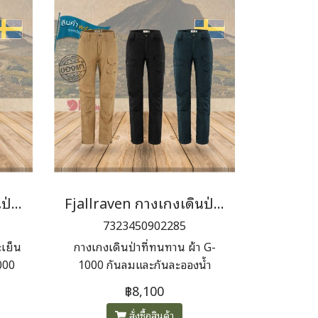
Fjallraven กางเกงเดินป่า ผู้หญิง Abisko Lite Trekking Trs W (Short)
Fjallraven กางเกงเดินป่า ผู้หญิง Vidda Pro Ventilated TRS Women
7323450902285
ะเย็น
กางเกงเดินป่าที่ทนทาน ผ้า G-
000
1000 กันลมและกันละอองน้ำ
าไทย
โมเดลนี้มีต้นแบบมาจากกางเกง
฿8,100
เป๋า
Vidda Pro แต่ได้ปรับปรุงตัวการ
สั่งซื้อสินค้า
อม
ระบายอากาศ และทรงใหม่ที่