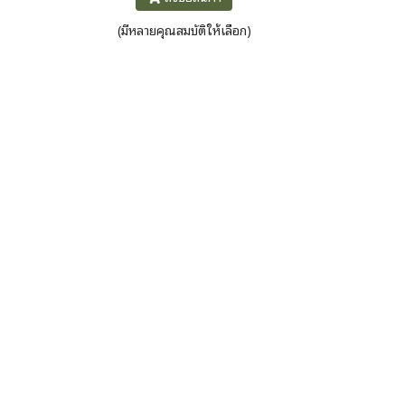
ดแบบ
เพรียวบางขึ้นเล็กน้อยซึ่งยังคง
(มีหลายคุณสมบัติให้เลือก)
เคลื่อนไหวที่คล่องตัว สายรัดแบบ
ติดกระดุมที่ปลายขาสามารถถอด
ออกได้