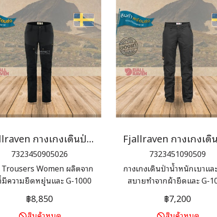
Fjallraven กางเกงเดินป่าผู้หญิง Keb Trousers Women
7323450905026
7323451090509
 Trousers Women ผลิตจาก
กางเกงเดินป่าน้ำหนักเบาแล
ที่มีความยืดหยุ่นและ G-1000
สบายทำจากผ้ายืดและ G-1
เกงรุ่นนี้มีกระเป๋าขนาดใหญ่
Lite เหมาะมากสำหรับเดินป่
฿8,850
฿7,200
บคลาสสิก ซิประบายอากาศ
การตัดเย็บทางเทคนิค มีกระ
สินค้าหมด
สินค้าหมด
าดใหญ่พร้อมผ้าตาข่ายด้าน
ขนาดใหญ่และปลายขาพร้