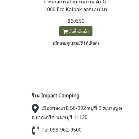
กางเกงเทรคกิ้งที่ทนทาน ผ้า G-
1000 Eco Kaipak ออกแบบมา
เพื่อใช้งานบนเส้นทางเช่นเดียว
฿6,650
กับการใช้งานในชีวิตประจำวัน กัน
สั่งซื้อสินค้า
ลม กันน้ำ รุ่นนี้มี Curved Fit
พร้อมเอวที่เน้นความโดดเด่น
(มีหลายคุณสมบัติให้เลือก)
ร้าน Impact Camping
เมืองทองธานี 50/992 หมู่ที่ 9 ต.บางพูด
อ.ปากเกร็ด นนทบุรี 11120
Tel 098-962-9500