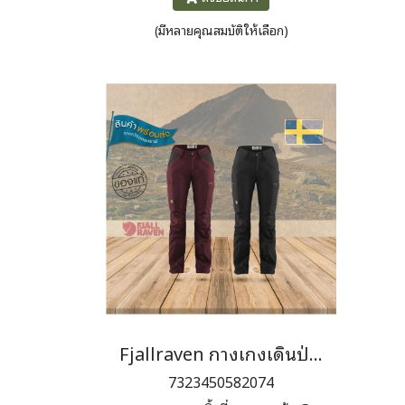
เคิลแบบยืดหยุ่นได้เต็มที่ด้านหลัง
หลั
(มีหลายคุณสมบัติให้เลือก)
ด้านหน้าสามารถเคลือบแว็กซ์เพื่อ
เพิ่มความทนทานต่อสภาพอากาศ
Fjallraven กางเกงเดินป่า ผู้หญิง Kaipak Trousers Curved W
7323450582074