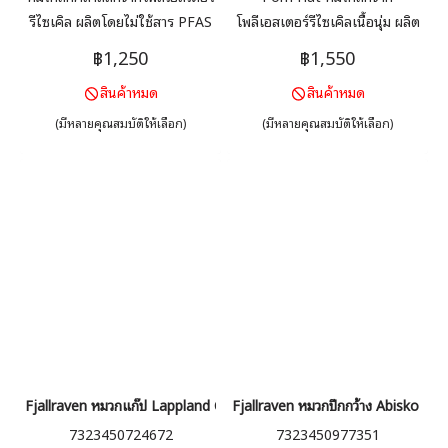
รีไซเคิล ผลิตโดยไม่ใช้สาร PFAS
โพลีเอสเตอร์รีไซเคิลเนื้อนุ่ม ผลิต
เหมาะสำหรับสวมใส่ในชีวิตประจำ
โดยไม่ใช้สาร PFAS
฿1,250
฿1,550
วันและกิจกรรมกลางแจ้ง เนื่องจาก
สินค้าหมด
สินค้าหมด
ระบายความชื้นได้ดี ถักเป็น 2 ชั้น
ขอบพับและโลโก้ด้านหน้า
(มีหลายคุณสมบัติให้เลือก)
(มีหลายคุณสมบัติให้เลือก)
Fjallraven หมวกแก๊ป Lappland Camo Cap
Fjallraven หมวกปีกกว้าง Abisko Su
7323450724672
7323450977351