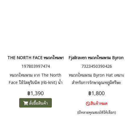
THE NORTH FACE หมวกไหมพรม LOGO BOX CUFFED BEANIE
Fjallraven หมวกไหมพรม Byron Hat
197803997474
7323450390426
หมวกไหมพรม จาก The North
หมวกไหมพรม Byron Hat เหมาะ
Face ใช้วัสดุริบนิต (rib-knit) น้ำ
สำหรับการรักษาอุณหภูมิศรีษะ
หนักเบาเพียง 70 กรัม
หรือ กิจกรรม outdoor เพราะตัว
฿1,390
฿1,800
หมวกมีน้ำหนักเบา ระบายอากาศได้
สั่งซื้อสินค้า
สินค้าหมด
ดี น้ำหนัก ~90 g
(มีหลายคุณสมบัติให้เลือก)