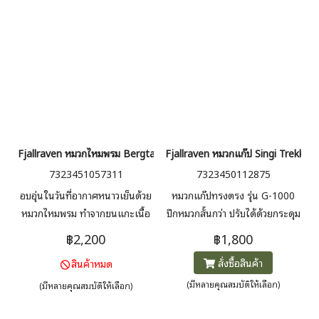
Fjallraven หมวกไหมพรม Bergtagen Forever Wool Beanie
Fjallraven หมวกแก๊ป Singi Trekkin
7323451057311
7323450112875
อบอุ่นในวันที่อากาศหนาวเย็นด้วย
หมวกแก๊ปทรงตรง รุ่น G-1000
หมวกไหมพรม ทำจากขนแกะเนื้อ
ปีกหมวกสั้นกว่า ปรับได้ด้วยกระดุม
นุ่ม ปักตราสัญลักษณ์ Forever
ด้านหลัง พร้อมโลโก้หนังพับเล็กๆ
฿2,200
฿1,800
Bergtagen ด้านหน้า
ด้านข้าง รูปทรงคลาสสิค
สั่งซื้อสินค้า
สินค้าหมด
(มีหลายคุณสมบัติให้เลือก)
(มีหลายคุณสมบัติให้เลือก)