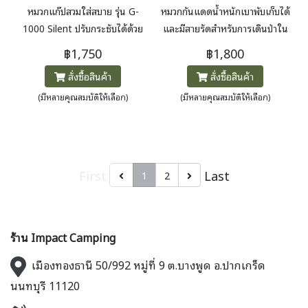
หมวกแก๊ปสวมใส่สบาย รุ่น G-
หมวกกันแดดน้ำหนักเบาพับเก็บได้
1000 Silent ปรับกระชับได้ด้วย
และมีสายรัดสำหรับการเดินป่าใน
สายรัด ระบายอากาศดี เหมาะ
สภาพอากาศอบอุ่น ผลิตโดยไม่ใช้
฿1,750
฿1,800
สำหรับการล่าสัตว์และการใช้ชีวิต
สาร PFAS
สั่งซื้อสินค้า
สั่งซื้อสินค้า
ในป่า ผลิตโดยไม่ใช้สาร PFAS
(มีหลายคุณสมบัติให้เลือก)
(มีหลายคุณสมบัติให้เลือก)
First
Last
1
2
ร้าน Impact Camping
เมืองทองธานี 50/992 หมู่ที่ 9 ต.บางพูด อ.ปากเกร็ด
นนทบุรี 11120