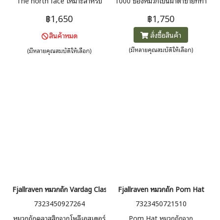
The north face เหมาะสำหรับ
1000 ของหมวกเป็นผ้าตาข่ายที่ทำ
กิจกรรมกลางแจ้ง เดินป่า แคมป์ปิ้ง
จากโพลีเอสเตอร์รีไซเคิล เหมาะ
฿1,650
฿1,750
หรือใช้ในชีวิตประจำวัน
สำหรับการล่าสัตว์และเดินป่า
สั่งซื้อสินค้า
สินค้าหมด
เนื่องจากผ้าตาข่ายช่วยให้ระบาย
อากาศได้ดี โลโก้หนังขนาดใหญ่ที่
(มีหลายคุณสมบัติให้เลือก)
(มีหลายคุณสมบัติให้เลือก)
ด้านหน้าและตัวล็อกแบบปรับได้ที่
ด้านหลัง
Fjallraven หมวกถัก Vardag Classic Beanie
Fjallraven หมวกถัก Pom Hat
7323450927264
7323450721510
หมวกถักคลาสสิกจากโพลีเอสเตอร์
Pom Hat หมวกถักจาก