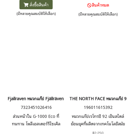
เพื่อความสบายตลอดทั้งวันเมื่ออยู่
สั่งซื้อสินค้า
สินค้าหมด
กลางแจ้ง
(มีหลายคุณสมบัติให้เลือก)
(มีหลายคุณสมบัติให้เลือก)
Fjallraven หมวกแก๊ป Fjällräven Långtradarkeps
THE NORTH FACE หมวกแก๊ป 92 
7323451026416
196011615392
ส่วนหน้าใน G-1000 Eco ที่
หมวกแก๊ปเรโทรปี 92 เป็นสไตล์
ทนทาน โพลีเอสเตอร์รีไซเคิล
ย้อนยุคที่ผลิตจากเทคโนโลยีสมัย
65% ผ้าฝ้ายออร์แกนิก 35%
ใหม่จากโพลีเอสเตอร์ พร้อม
฿2,250