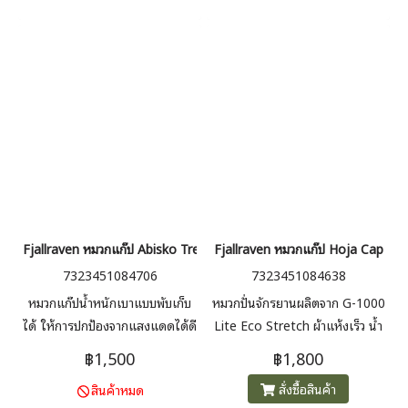
หน้า
ผลกระทบต่อสิ่งแวดล้อมโดยไม่
กระทบต่อสิ่งแวดล้อม
Fjallraven หมวกแก๊ป Abisko Trekking Cap
Fjallraven หมวกแก๊ป Hoja Cap
7323451084706
7323451084638
หมวกแก๊ปน้ำหนักเบาแบบพับเก็บ
หมวกปั่นจักรยานผลิตจาก G-1000
ได้ ให้การปกป้องจากแสงแดดได้ดี
Lite Eco Stretch ผ้าแห้งเร็ว น้ำ
เยี่ยม และใส่ในกระเป๋าเสื้อได้ง่าย
หนักเบาสำหรับทัวร์ปั่นจักรยานและ
฿1,500
฿1,800
ผลิตจากผ้าตาข่ายที่มีการระบาย
สวมไว้ใต้หมวกกันน็อคได้ด้วย
สั่งซื้อสินค้า
สินค้าหมด
อากาศได้ดีพร้อมรายละเอียด G-