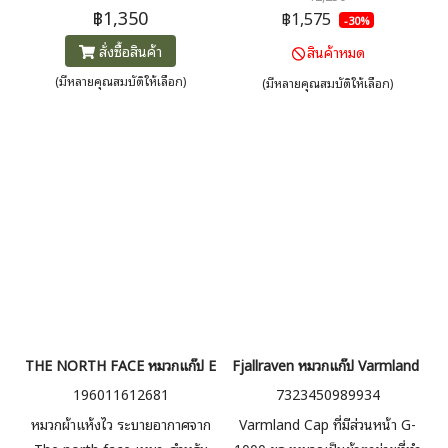
฿1,350
ตาข่ายทำจากโพลีเอสเตอร์รีไซเคิล
เคลือบกันน้ำที่ทนทาน และซับใน
฿1,575
-30%
ปรับกระชับได้ด้วยตัวล็อคด้านหลัง
ตาข่ายรีไซเคิลทั้งตัวเพื่อการระบาย
สั่งซื้อสินค้า
สินค้าหมด
อากาศ สายรัดด้านหลังแบบปรับได้
(มีหลายคุณสมบัติให้เลือก)
(มีหลายคุณสมบัติให้เลือก)
ช่วยให้คุณสวมใส่ได้พอดี
เนื่องจากหมวกตกแต่งด้วยโลโก้
TNF อันเป็นเอกลักษณ์ที่ด้านหน้า
และกราฟิก TNF X ที่ด้านหลัง
THE NORTH FACE หมวกแก๊ป EXPLORE CAP
Fjallraven หมวกแก๊ป Varmland Cap
196011612681
7323450989934
หมวกผ้าแห้งไว ระบายอากาศจาก
Varmland Cap ที่มีส่วนหน้า G-