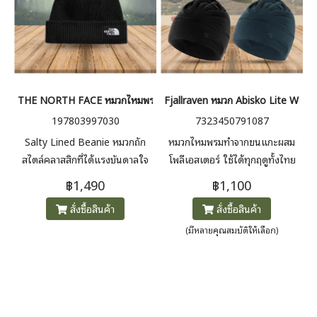
THE NORTH FACE หมวกไหมพรม SALTY LINED BEANIE
Fjallraven หมวก Abisko Lite Wool
197803997030
7323450791087
Salty Lined Beanie หมวกถัก
หมวกไหมพรมทำจากขนแกะผสม
สไตล์คลาสสิกที่ได้แรงบันดาลใจ
โพลีเอสเตอร์ ใช้ได้ทุกฤดูทั้งไทย
จากลุคคนทำงานท่าเรือ สวมใส่
และต่างประเทศ ระบายอากาศดี
฿1,490
฿1,100
สบายด้วยเนื้อผ้าโพลีเอสเตอร์
ใส่ซ้ำได้ไม่เก็บกลิ่น
สั่งซื้อสินค้า
สั่งซื้อสินค้า
รีไซเคิลเนื้อนุ่ม ยืดหยุ่นดี รองรับ
ทั้งการใส่แบบตื้นหรือแบบลึก มา
(มีหลายคุณสมบัติให้เลือก)
พร้อมซับในเทคโนโลยี
FLASHDRY™ ช่วยจัดการความชื้น
ให้ความสบายตลอดการสวมใส่
เหมาะสำหรับการใช้งานในชีวิต