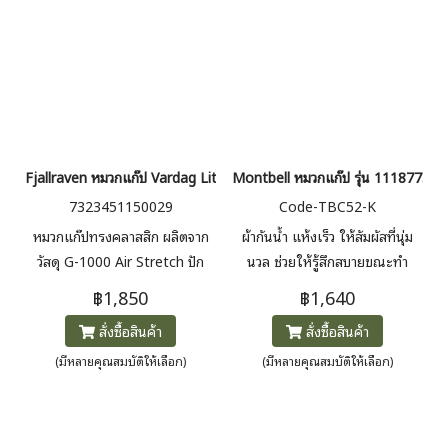
Fjallraven หมวกแก๊ป Vardag Lite Cap
Montbell หมวกแก๊ป รุ่น 1118773 
7323451150029
Code-TBC52-K
หมวกแก๊ปทรงคลาสสิก ผลิตจาก
ผ้ากันน้ำ แห้งเร็ว ให้สัมผัสที่นุ่ม
วัสดุ G-1000 Air Stretch ปัก
นวล ช่วยให้รู้สึกสบายขณะทำ
โลโก้ Fjällräven ที่ด้านหน้า ใส่
กิจกรรมกลางแจ้งต่างๆ น้ำหนักเบา
฿1,850
฿1,640
สบาย น้ำหนักเบาและแห้งไว
55 กรัม
สั่งซื้อสินค้า
สั่งซื้อสินค้า
(มีหลายคุณสมบัติให้เลือก)
(มีหลายคุณสมบัติให้เลือก)