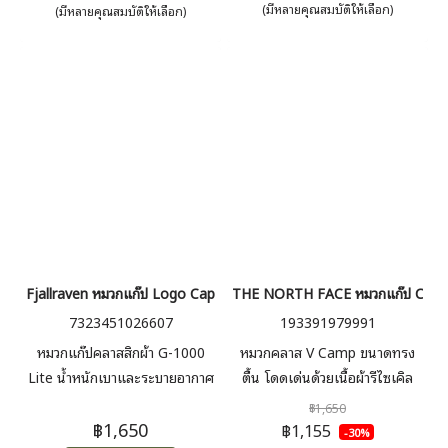
1000 Air ปีกหมวกแบบพับได้จะ
(มีหลายคุณสมบัติให้เลือก)
(มีหลายคุณสมบัติให้เลือก)
คืนรูปทรงทันทีที่สวมใส่ เพื่อนที่
สมบูรณ์แบบในวันที่อากาศร้อนจัด
ซึ่งจะช่วยให้คุณรู้สึกเย็นสบายเมื่อ
พระอาทิตย์ตกดิน
Fjallraven หมวกแก๊ป Logo Cap
THE NORTH FACE หมวกแก๊ป CLA
7323451026607
193391979991
หมวกแก๊ปคลาสสิกผ้า G-1000
หมวกคลาส V Camp ขนาดทรง
Lite น้ำหนักเบาและระบายอากาศ
ตื้น โดดเด่นด้วยเนื้อผ้ารีไซเคิล
ได้ดี พร้อมโลโก้ปี 1960 รูปทรง
68% แผงด้านข้างรีไซเคิลทั้งหมด
฿1,650
฿1,650
คลาสสิค
และมีแถบกันเหงื่อ FLASHDRY™
฿1,155
-30%