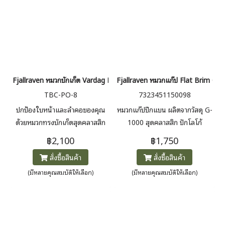
ประจำวันและอากาศเย็น
Fjallraven หมวกบักเก็ต Vardag Bucket Hat
Fjallraven หมวกแก๊ป Flat Brim Cap
TBC-PO-8
7323451150098
ปกป้องใบหน้าและลำคอของคุณ
หมวกแก๊ปปีกแบน ผลิตจากวัสดุ G-
ด้วยหมวกทรงบักเก็ตสุดคลาสสิก
1000 สุดคลาสสิก ปักโลโก้
จาก Fjällräven ที่เข้าร่วมเป็นส่วน
Fjallraven ที่ด้านหน้า มีตัวปรับ
฿2,100
฿1,750
หนึ่งของกลุ่มผลิตภัณฑ์ Vardag
ขนาดโลหะด้านหลังเพื่อให้กระชับ
สั่งซื้อสินค้า
สั่งซื้อสินค้า
ผลิตจากวัสดุ G-1000 Lite มา
พอดี และมีรูระบายอากาศเพื่อ
พร้อมเชือกผูกแบบถอดได้พร้อมตัว
ระบายความร้อน
(มีหลายคุณสมบัติให้เลือก)
(มีหลายคุณสมบัติให้เลือก)
ล็อคแบบเรียบง่าย รูระบายอากาศ
และแถบซับเหงื่อด้านใน หมวกใบ
นี้จะช่วยให้คุณรู้สึกเย็นสบายแม้ใน
สภาพอากาศร้อน