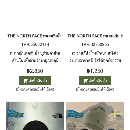
THE NORTH FACE หมวกกันน้ำ GORE-TEX® Bucket Hat
THE NORTH FACE หมวกแก๊ป HOR
197065002114
197642750865
หมวกบักเกตกันน้ำ บุด้วยตาข่าย
หมวกแก๊ป น้ำหนักเบา แห้งไว
ด้านในเพื่อช่วยรักษาอุณหภูมิ
ระบายอากาศดี ใส่ได้ทุกกิจกรรม
ศีรษะให้เหมาะสม และ GORE-
ไม่ว่าจะท่องเที่ยวหรือทำกิจกรรม
฿2,850
฿1,250
TEX® ที่ทนทานเป็นพิเศษ กันน้ำ
กลางแจ้ง ผลิตจากไนลอนรีไซเคิล
สั่งซื้อสินค้า
สั่งซื้อสินค้า
และลมแรงได้อย่างดีเยี่ยม
100% ที่ทนทาน พร้อมดีไซน์ใหม่
ด้วยโลโก้ปักด้านหน้า ให้คุณสวม
(มีหลายคุณสมบัติให้เลือก)
(มีหลายคุณสมบัติให้เลือก)
ใส่ได้อย่างมั่นใจในทุกการผจญภัย