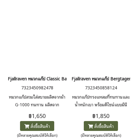
ซ้าย รูร้อยเชือกระบายอากาศแบบ
เย็บติดช่วยให้คุณรู้สึกเย็นสบาย
และมีแถบซับเหงื่อในตัวเพื่อระบาย
ความชื้น
Fjallraven หมวกแก๊ป Classic Badge Cap
Fjallraven หมวกแก๊ป Bergtagen C
7323450982478
7323450858124
หมวกแก๊ปสวมใส่สบายผลิตจากผ้า
หมวกแก๊ปทรงแหลมที่ทนทานและ
G-1000 ทนทาน ผลิตจาก
น้ำหนักเบา พร้อมดีไซน์แบบมินิ
โพลีเอสเตอร์รีไซเคิลและผ้าฝ้ายอ
มอลเพื่อปกป้องใบหน้าของคุณจาก
฿1,650
฿1,850
อร์แกนิก ปรับสายได้ด้วยตะขอ
แสงแดดจ้า หมวกแก๊ป
สั่งซื้อสินค้า
สั่งซื้อสินค้า
โลหะที่ด้านหลังและตราสัญลักษณ์
Bergtagen ผลิตด้วยโครงสร้างที่
Fjällräven แบบคลาสสิกที่ด้าน
ทนทานและยั่งยืนมากขึ้น เพื่อลด
(มีหลายคุณสมบัติให้เลือก)
(มีหลายคุณสมบัติให้เลือก)