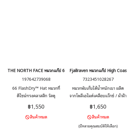
THE NORTH FACE หมวกแก๊ป 66 FLASHDRY HAT
Fjallraven หมวกแก๊ป High Coast W
197642739068
7323451028267
66 FlashDry™ Hat หมวกที่
หมวกพับเก็บได้น้ำหนักเบา ผลิต
ดีไซน์ทรงคลาสสิก วัสดุ
จากโพลีเอไมด์เคลือบแว็กซ์ / ผ้าฝ้า
FlashDry™ ที่ช่วยจัดการความชื้น
ยออร์แกนิก ทนลมและแห้งไว
฿1,550
฿1,650
และสายรัดปรับระดับด้านหลังเพื่อ
เหมาะสำหรับการเดินป่าในฤดูร้อน
สินค้าหมด
สินค้าหมด
ให้พอดีกับศีรษะ สามารถสวมใส่ได้
และในชีวิตประจำวัน สายรัดยาง
ทุกวัน
ยืดที่ปรับได้ด้านหลังช่วยให้พอดีตัว
(มีหลายคุณสมบัติให้เลือก)
และมีโลโก้สะท้อนแสงที่ด้านหน้า