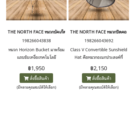
THE NORTH FACE หมวกบัคเก็ต HORIZON BUCKET
THE NORTH FACE หมวกปิดคอ CL
198266043838
198266043692
หมวก Horizon Bucket มาพร้อม
Class V Convertible Sunshield
แถบซับเหงื่อเทคโนโลยี
Hat คือหมวกอเนกประสงค์ที่
FLASHDRY PRO™ ที่ช่วยดูดซับ
ออกแบบมาให้ใช้งานได้หลาก
฿1,950
฿2,150
และระบายความชื้นอย่างมี
หลาย ด้วยฟังก์ชัน 3-in-1 สามารถ
สั่งซื้อสินค้า
สั่งซื้อสินค้า
ประสิทธิภาพ รู้สึกแห้งสบายตลอด
ปรับรูปแบบได้ตามสถานการณ์ จะ
การใช้งาน อีกทั้งยังสามารถพับเก็บ
ใส่แบบคลุมเต็ม (Sunshield),
(มีหลายคุณสมบัติให้เลือก)
(มีหลายคุณสมบัติให้เลือก)
ลงในช่องกระเป๋าภายในของตัว
แบบ Safari หรือแบบ Cap ก็ได้
หมวกได้
พร้อมเทคโนโลยี FLASHDRY™ ที่
ช่วยระบายเหงื่อ ให้แห้งสบาย
ตลอดวัน