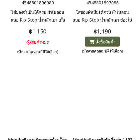
4548801896980
4548801897086
ใส่ของจำเป็นได้ครบ ผ้าไนลอน
ใส่ของจำเป็นได้ครบ ผ้าไนลอน
แบบ Rip-Stop น้ำหนักเบา เก็บ
แบบ Rip-Stop น้ำหนักเบา ช่องใส่
บัตร ธนบัตร และเหรียญของคุณ
ของแบบซิปเพื่อเก็บของมีค่าของ
฿1,150
฿1,190
ในขณะที่พับเป็นขนาดแบนและ
คุณให้ปลอดภัยและเป็นระเบียบ
สั่งซื้อสินค้า
สินค้าหมด
กะทัดรัดเพื่อให้ใส่ในกระเป๋าของ
คุณได้อย่างง่ายดาย
(มีหลายคุณสมบัติให้เลือก)
(มีหลายคุณสมบัติให้เลือก)
Montbell กระเป๋าสะพายข้าง ใส่พาสปอร์ตได้ รุ่น 1133108 Passport Po
Montbell กระเป๋าตัง จิ๋ว รุ่น 113324