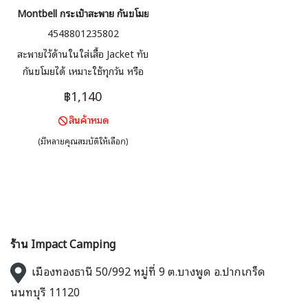
Montbell กระเป๋าสะพาย กันขโมย รุ่น 1123894 Travel Wallet
4548801235802
สะพายไว้ด้านในใส่เสื้อ Jacket ทับ
กันขโมยได้ เหมาะใช้ทุกวัน หรือ
ท่องเที่ยว เก็บเงิน พาสปอร์ต ผ้า
฿1,140
Nylon ripstop เมื่อขาดแล้ว รอย
สินค้าหมด
ขาดจะไม่ลามกว้างขึ้น
(มีหลายคุณสมบัติให้เลือก)
ร้าน Impact Camping
เมืองทองธานี 50/992 หมู่ที่ 9 ต.บางพูด อ.ปากเกร็ด
นนทบุรี 11120