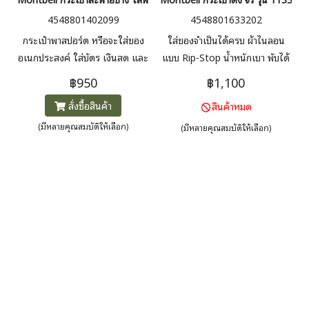
4548801402099
4548801633202
กระเป๋าพาสปอร์ต หรือจะใส่ของ
ใส่ของจำเป็นได้ครบ ผ้าไนลอน
อเนกประสงค์ ใส่บัตร เงินสด และ
แบบ Rip-Stop น้ำหนักเบา พับได้
สิ่งของชิ้นเล็กๆ ดีไซน์น่ารัก ใช้ได้
แบบ “TRI-FOLD” พกง่าย แผ่น
฿950
฿1,100
ทุกโอกาส ทุกกิจกรรม
ล็อคปิดแน่น ใส่ได้ทั้งบัตรเครดิต
สั่งซื้อสินค้า
สินค้าหมด
ธนบัตร และเหรียญต่างๆ
(มีหลายคุณสมบัติให้เลือก)
(มีหลายคุณสมบัติให้เลือก)