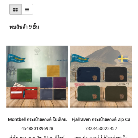
พบสินค้า 9 ชิ้น
Montbell กระเป๋าสตางค์ ใบเล็กแบน Simple Flat Wallet
Fjallraven กระเป๋าสตางค์ Zip Card 
4548801896928
7323450022457
ผ้าไนลอน แบบ Rip-Stop ดีไซน์
กระเป๋าสตางค์ ใส่บัตรต่างๆ ใส่