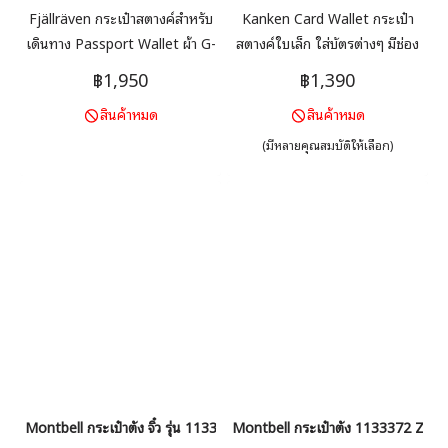
Fjällräven กระเป๋าสตางค์สำหรับ
Kanken Card Wallet กระเป๋า
เดินทาง Passport Wallet ผ้า G-
สตางค์ใบเล็ก ใส่บัตรต่างๆ มีช่อง
1000 HeavyDuty แรง ทนทาน
เล็กรูดซิป ไว้ใส่เหรียญได้ ด้าน
฿1,950
฿1,390
รูปเพรียวบาง มีช่องใส่
นอกมีช่อง 1 ช่อง Kanken Travel
สินค้าหมด
สินค้าหมด
หนังสือเดินทาง ใส่บัตรต่างๆ ใส่
Wallet กระเป๋าสตางค์ขนาดใหญ่
เหรียญ
สามารถใส่พาสปอร์ตได้ เป็นได้ทั้ง
(มีหลายคุณสมบัติให้เลือก)
Passport Bag และกระเป๋าใส่
เงินใบใหญ่ ใส่บัตรต่างๆ ได้มาก
ขึ้น มีช่องรูดซิป ไว้ใส่เหรียญได้
ด้านนอกมีช่อง 1 ช่อง ทั้งสองรุ่น
ผลิตจากวัสดุพิเศษผ้า G-1000
ทนทาน กันแดด กันน้ำได้ในระดับ
ดี กันฝุ่น ทนความเปียกชื้น
Montbell กระเป๋าตัง จิ๋ว รุ่น 1133371 FLAT WALLET
Montbell กระเป๋าตัง 1133372 ZIP