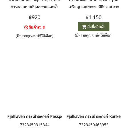
การออกแบบพับสองทบและน้ำ
เหรียญ แบบพกพา มีซิปรอบ จาก
หนักเบา ช่วยเก็บบัตรและธนบัตร
Fjallraven ทนทาน ผ้า G-1000
฿920
฿1,150
ของคุณในขณะที่พับให้มีขนาด
กันแดด ฝุ่น กันน้ำได้ในระดับดี
สั่งซื้อสินค้า
สินค้าหมด
แบนและกะทัดรัด มาพร้อมกับช่อง
เก็บบัตรพสาสติกเพื่อช่วยปกป้อง
(มีหลายคุณสมบัติให้เลือก)
(มีหลายคุณสมบัติให้เลือก)
บัตรของคุณจากรอยขีดข่วนและ
ความเสียหาย น้ำหนัก 22g.
Fjallraven กระเป๋าสตางค์ Passport Wallet
Fjallraven กระเป๋าสตางค์ Kanken Ca
7323450315344
7323450463953