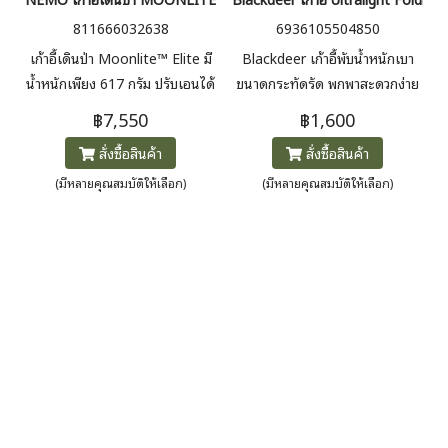
811666032638
6936105504850
เก้าอี้เดินป่า Moonlite™ Elite มี
Blackdeer เก้าอี้พับน้ำหนักเบา
น้ำหนักเพียง 617 กรัม ปรับเอนได้
ขนาดกระทัดรัด พกพาสะดวกง่าย
และมีฐานที่มั่นคง เก็บเล็กพกพา
ต่อการใช้งาน มาพร้อมถุงผ้าต่าข่าย
฿7,550
฿1,600
สะดวก เหมาะสำหรับเดินป่า ระบบ
สำหรับเก็บ
สั่งซื้อสินค้า
สั่งซื้อสินค้า
ปรับเอนเชือกเส้นเล็กที่ผสมผสาน
HTP และ Dyneema® ซึ่งเป็น
(มีหลายคุณสมบัติให้เลือก)
(มีหลายคุณสมบัติให้เลือก)
เส้นใยสองชนิดที่ได้รับการพิสูจน์
ถึงความแข็งแกร่งและความ
ทนทานต่อน้ำ