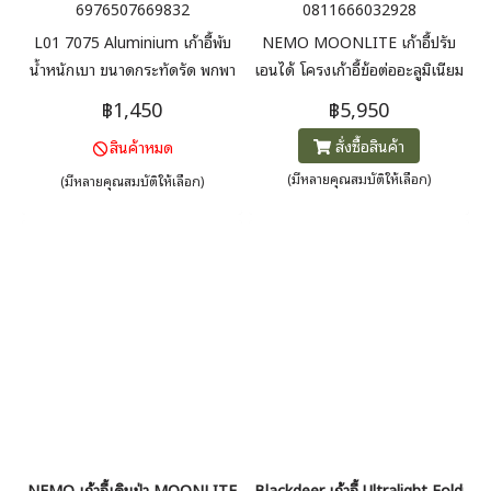
6976507669832
0811666032928
L01 7075 Aluminium เก้าอี้พับ
NEMO MOONLITE เก้าอี้ปรับ
น้ำหนักเบา ขนาดกระทัดรัด พกพา
เอนได้ โครงเก้าอี้ข้อต่ออะลูมิเนียม
สะดวกง่ายต่อการใช้งาน มาพร้อม
เพื่อสร้างความแข็งแกร่งและความ
฿1,450
฿5,950
ถุงผ้าสำหรับเก็บ
มั่นคงเป็นพิเศษ แม้ว่าเก้าอี้จะมีน้ำ
สั่งซื้อสินค้า
สินค้าหมด
หนักเบาก็ตาม ผ้าแบบตาข่ายที่
ออกแบบเป็นพิเศษนั้นยืดได้เพื่อ
(มีหลายคุณสมบัติให้เลือก)
(มีหลายคุณสมบัติให้เลือก)
รองรับและรองรับรูปร่างได้หลาก
หลาย ยึดติดกับโครงด้วยขั้วต่อ
แบบบอลและซ็อคเก็ต ซึ่งจะหมุน
และจัดตำแหน่งให้สอดคล้องกับ
ร่างกายของคุณ น้ำหนัก 956 กรัม
NEMO เก้าอี้เดินป่า MOONLITE ELITE RECLINING CAMP CHAIR
Blackdeer เก้าอี้ Ultralight Folding