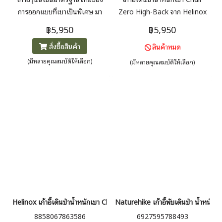
การออกแบบที่เบาเป็นพิเศษ มา
Zero High-Back จาก Helinox
พร้อมกับ GhostGrid™ ซึ่งเป็น
น้ำหนักเพียง 649 กรัม พนักพิง
฿5,950
฿5,950
ตาข่ายโมโนฟิลาเมนต์โปร่งแสง
หลังสูง 81 ซม. สามารถพิงได้อย่าง
สั่งซื้อสินค้า
สินค้าหมด
ออกแบบมาเพื่อความแข็งแรง
สบาย ขนาดเก็บเล็ก
ความสะดวกสบาย และความ
(มีหลายคุณสมบัติให้เลือก)
(มีหลายคุณสมบัติให้เลือก)
สะดวกในการพับเก็บ น้ำหนัก 494
กรัม
Helinox เก้าอี้เดินป่าน้ำหนักเบา Chair Zero L
Naturehike เก้าอี้พับเดินป่า น้ำหนั
8858067863586
6927595788493