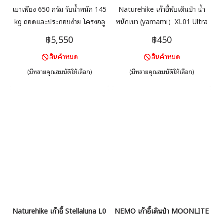
เบาเพียง 650 กรัม รับน้ำหนัก 145
Naturehike เก้าอี้พับเดินป่า น้ำ
kg ถอดและประกอบง่าย โครงอลู
หนักเบา (yamami）XL01 Ultra
มินัม อัลลอย DAC ตัวเก้าอี้ผ้า
light folding stool น้ำหนักเบา
฿5,550
฿450
โพลีเอสเตอร์ ริปสต็อป แห้งเร็ว ไม่
เพียง 325 กรัม รับน้ำหนักสูงสุดได้
สินค้าหมด
สินค้าหมด
อมน้ำและระบายความร้อนได้ดี
ถึง 180 กิโลกรัม พับเก็บเล็กได้พก
พาง่าย
(มีหลายคุณสมบัติให้เลือก)
(มีหลายคุณสมบัติให้เลือก)
Naturehike เก้าอี้ Stellaluna L01 ultralight chair
NEMO เก้าอี้เดินป่า MOONLITE 