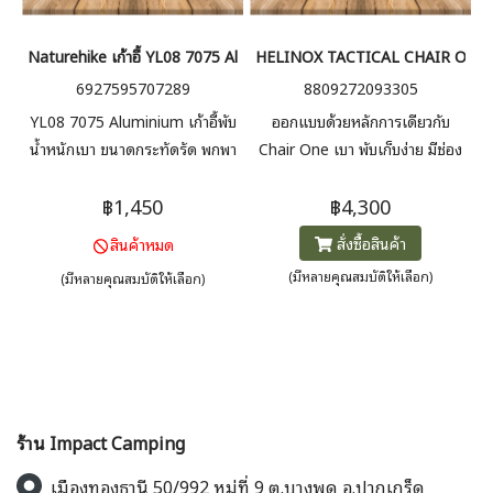
Naturehike เก้าอี้ YL08 7075 Aluminium Moon foldable chair
HELINOX TACTICAL CHAIR ONE เก้า
6927595707289
8809272093305
YL08 7075 Aluminium เก้าอี้พับ
ออกแบบด้วยหลักการเดียวกับ
น้ำหนักเบา ขนาดกระทัดรัด พกพา
Chair One เบา พับเก็บง่าย มีช่อง
สะดวกง่ายต่อการใช้งาน มาพร้อม
เก็บสองข้างที่นั่ง มีแถบเวลโค
฿1,450
฿4,300
ถุงผ้าสำหรับเก็บ
รด้านหลังใช้ติดป้ายชื่อหรือแถบ
สะท้อนแสง หนัก 145 กิโลกรัม
สั่งซื้อสินค้า
สินค้าหมด
(มีหลายคุณสมบัติให้เลือก)
(มีหลายคุณสมบัติให้เลือก)
ร้าน Impact Camping
เมืองทองธานี 50/992 หมู่ที่ 9 ต.บางพูด อ.ปากเกร็ด