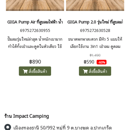
GIGA Pump Air ที่สูบลมไฟฟ้า น้ำหนักเบา Ultralight 28G
GIGA Pump 2.0 รุ่นใหม่ ที่สูบลมไฟฟ้า
6975272630955
6975272630528
ปั๊มลมรุ่นใหม่ล่าสุด น้ำหนักเบามาก
ขนาดพกพาสะดวก มีหัว 5 แบบให้
ทำได้ทั้งเป่าและดูดในตัวเดียว ใช้
เลือกใช้งาน 3in1 เป่าลม ดูดลม
ไฟจาก Powerbank มาพร้อม
ออก และยังใช้เป็นไฟฉาย ให้แสง
฿1,490
฿890
หัวต่อใช้งานได้กับทุกอุปกรณ์
สว่างในแคมป์ได้ กันน้ำ
฿590
-60%
สั่งซื้อสินค้า
สั่งซื้อสินค้า
ร้าน Impact Camping
เมืองทองธานี 50/992 หมู่ที่ 9 ต.บางพูด อ.ปากเกร็ด