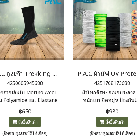
P.A.C ถุงเท้า Trekking Light Men
4250605945688
4251708173688
ิตจากเส้นใย Merino Wool
ผ้าโพกศีรษะ อเนกประสงค์ 
 Polyamide และ Elastane
หนักเบา ยืดหยุ่น ป้องกัน
่อการระบายอากาศและยืดหยุ่น
Protector (Headband,
฿650
฿980
งช่วยควบคุมอุณหภูมิเท้า ลด
Bandana, Balaclava, Pir
สั่งซื้อสินค้า
สั่งซื้อสินค้า
อับชื้นและกลิ่นระหว่างการใช้
cap, Mask...)
ระยะยาว มีแผ่นรองบริเวณส้น
(มีหลายคุณสมบัติให้เลือก)
(มีหลายคุณสมบัติให้เลือก)