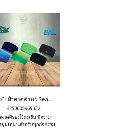
ปลายเท้า ช่วยลดแรงกระแทก
ขณะเดินในพื้นที่ขรุขระ
P.A.C. ผ้าคาดศีรษะ Seamless Headband
4250605969332
้าคาดศีรษะไร้ตะเข็บ มีความ
หยุ่นเหมาะสำหรับทุกกิจกรรม