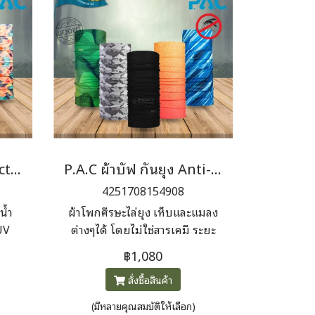
P.A.C ผ้าบัฟ UV Protector+
P.A.C ผ้าบัฟ กันยุง Anti-Mosquito
4251708154908
น้ำ
ผ้าโพกศีรษะไล่ยุง เห็บและแมลง
UV
ต่างๆได้ โดยไม่ใช่สารเคมี ระยะ
ป้องกัน 40 ซม
฿1,080
ate
สั่งซื้อสินค้า
(มีหลายคุณสมบัติให้เลือก)