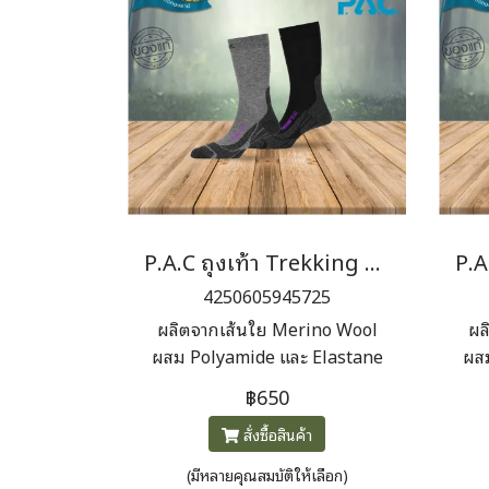
P.A.C ถุงเท้า Trekking Light Woman
4250605945725
ผลิตจากเส้นใย Merino Wool
ผล
ผสม Polyamide และ Elastane
ผสม
เพื่อการระบายอากาศและยืดหยุ่น
เพื
฿650
สูงช่วยควบคุมอุณหภูมิเท้า ลด
สู
สั่งซื้อสินค้า
ความอับชื้นและกลิ่นระหว่างการใช้
ความ
งานระยะยาว มีแผ่นรองบริเวณส้น
งาน
(มีหลายคุณสมบัติให้เลือก)