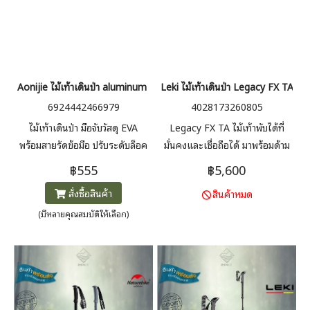
Aonijie ไม้เท้าเดินป่า aluminum trekking Pole
Leki ไม้เท้าเดินป่า Legacy FX TA Si
6924442466979
4028173260805
ไม้เท้าเดินป่า มือจับวัสดุ EVA
Legacy FX TA ไม้เท้าพับได้ที่
พร้อมสายรัดข้อมือ ปรับระดับล็อค
มั่นคงและเชื่อถือได้ มาพร้อมด้าม
ระบบบานพับ แข็งแรง ทำ
จับ EVOCON รูปทรงตามหลัก
฿555
฿5,600
จากAluminum Alloy
สรีรศาสตร์ มอบพื้นผิวโค้งมนเพื่อ
สั่งซื้อสินค้า
สินค้าหมด
การลงเขาที่สบาย ด้วยระบบ
Speed Lock + (น้ำหนัก 291g
(มีหลายคุณสมบัติให้เลือก)
ต่อข้าง)