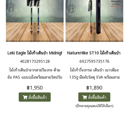
Leki Eagle ไม้เท้าเดินป่า Midnight Blue Dark Metallic - White
NatureHike ST10 ไม้เท้าเดินป่า ST1
4028173295128
6927595735176
ไม้เท้าเดินป่าจากสายวินเทจ ด้าม
ไม้เท้าวิ่งเทรล เดินป่า เบาเพียง
จับ PAS แบบแข็งพร้อมสายรัดปรับ
135g มือจับวัสดุ EVA พร้อมสาย
ระดับได้รองรับการผจญภัยของ
รัดข้อมือนุ่ม ปรับระดับด้วยล็อค
฿1,950
฿1,890
คุณ ในขณะที่ระบบ Super Lock
จากด้านนอก หัวไม้แข็งแรงด้วย
สั่งซื้อสินค้า
สั่งซื้อสินค้า
ให้คุณเลือกความยาวได้ตาม
วัสดุ Aluminum Alloy (1 ชิ้น)
ต้องการ
(มีหลายคุณสมบัติให้เลือก)