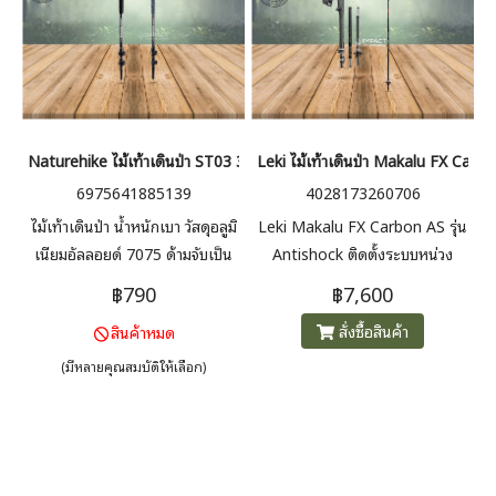
Naturehike ไม้เท้าเดินป่า ST03 3-Node 7075 AL trekking pole (1pc)
Leki ไม้เท้าเดินป่า Makalu FX Carb
6975641885139
4028173260706
ไม้เท้าเดินป่า น้ำหนักเบา วัสดุอลูมิ
Leki Makalu FX Carbon AS รุ่น
เนียมอัลลอยด์ 7075 ด้ามจับเป็น
Antishock ติดตั้งระบบหน่วง
โฟม EVA สัมผัสนุ่มนวล กันลื่น
DSS ซึ่งช่วยลดแรงกระแทกและ
฿790
฿7,600
ระบบล็อคแบบก้านโยก ช่วยให้การ
แรงกระแทกต่อกล้ามเนื้อ ข้อต่อ
สั่งซื้อสินค้า
สินค้าหมด
ปรับความสูงต่ำของไม้เท้าทำได้ง่าย
และเอ็น สำหรับผู้ชายสูง 155-185
ขนาด 61-135cm น้ำหนัก 270g
CM น้ำหนัก 267g
(มีหลายคุณสมบัติให้เลือก)
(1pc)