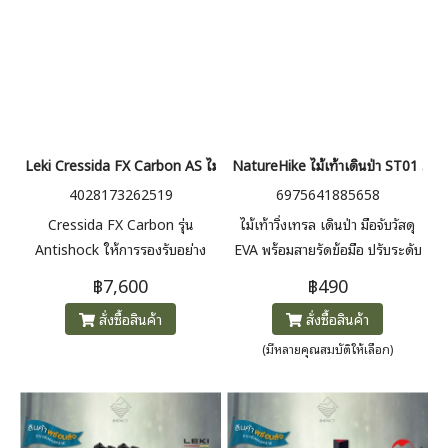
Leki Cressida FX Carbon AS ไม้เท้าเดินป่า White - Mango - Silver
NatureHike ไม้เท้าเดินป่า ST01 3-
4028173262519
6975641885658
Cressida FX Carbon รุ่น
ไม้เท้าวิ่งเทรล เดินป่า มือจับวัสดุ
Antishock ให้การรองรับอย่าง
EVA พร้อมสายรัดข้อมือ ปรับระดับ
เต็มที่บนภูเขา ระบบลดแรง
ด้วยล็อคจากด้านนอก หัวไม้แข็ง
฿7,600
฿490
กระแทก DSS ช่วยลดแรง
แรงด้วยวัสดุ Aluminum Alloy
สั่งซื้อสินค้า
สั่งซื้อสินค้า
กระแทก ทำให้กล้ามเนื้อ ข้อต่อ
และเส้นเอ็นของคุณเคลื่อนไหวได้
(มีหลายคุณสมบัติให้เลือก)
ง่ายขึ้น