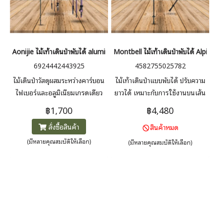
Aonijie ไม้เท้าเดินป่าพับได้ aluminum trekking Pole
Montbell ไม้เท้าเดินป่าพับได้ Alpine
6924442443925
4582755025782
ไม้เดินป่าวัสดุผสมระหว่างคาร์บอน
ไม้เท้าเดินป่าแบบพับได้ ปรับความ
ไฟเบอร์และอลูมิเนียมเกรดเดียว
ยาวได้ เหมาะกับการใช้งานบนเส้น
กับที่ใช้ในเครื่องบินทำให้มีน้ำหนัก
ทางหลากหลาย ด้ามจับใช้วัสดุ Dry
฿1,700
฿4,480
เบามากเพียง 198 กรัม ด้ามจับกัน
Grip ลดการลื่นเมื่อมือเปียก และ
สั่งซื้อสินค้า
สินค้าหมด
ลื่น EVA ปลายไม้เท้าทำจากเหล็ก
ไม่ดูดซับความชื้น โครงสร้างผสม
ทังสเตนที่ทนทาน และเชือกเชื่อม
คาร์บอนและอะลูมิเนียม ช่วยลดน้ำ
(มีหลายคุณสมบัติให้เลือก)
(มีหลายคุณสมบัติให้เลือก)
ต่อ Dyneema®
หนักและยังคงความแข็งแรงใน
การใช้งาน