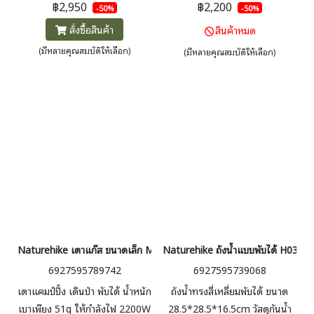
กับไม้ หน้าบานม้วนเก็บได้ รับน้ำ
ควบคุมอุณหภูมิให้คงที่ ภายนอก
฿2,950
฿2,200
-50%
-50%
หนักได้ 30kg พร้อมกระเป๋าพกพา
เตาไม่ร้อน ฝาปิดไม้ใช้เป็นแผ่น
สั่งซื้อสินค้า
สินค้าหมด
รองเตาได้
(มีหลายคุณสมบัติให้เลือก)
(มีหลายคุณสมบัติให้เลือก)
Naturehike เตาแก๊ส ขนาดเล็ก Mini folding camping stove
Naturehike ถังน้ำแบบพับได้ H030 
6927595789742
6927595739068
เตาแคมป์ปิ้ง เดินป่า พับได้ น้ำหนัก
ถังน้ำทรงสี่เหลี่ยมพับได้ ขนาด
เบาเพียง 51g ให้กำลังไฟ 2200W
28.5*28.5*16.5cm วัสดุกันน้ำ