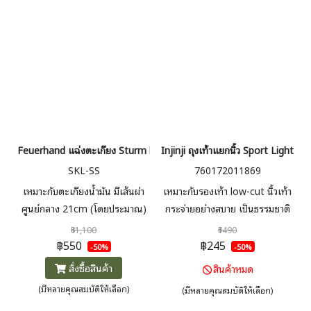
Feuerhand แฉ่งตะเกียง Sturm kappe รุ่น Type 1 สำหรับใส่กับตะเกียง
Injinji ถุงเท้าแยกนิ้ว Sport Lightw
SKL-SS
760172011869
เหมาะกับตะเกียงน้ำมัน มีเส้นผ่า
เหมาะกับรองเท้า low-cut นิ้วเท้า
ศูนย์กลาง 21cm (โดยประมาณ)
กระจ่ายอย่างสบาย เป็นธรรมชาติ
Made in Germany ช่วยปกป้อง
ป้องกันการเสียดสี รัดแน่นแถบซิลิ
฿1,100
฿490
ตะเกียงน้ำมันจากสภาพอากาศ ฝน
โคนที่ส้นด้านใน ช่วยให้ไม่ลื่นหลุด
฿550
฿245
-50%
-50%
หิมะ ใบไม้ และขี้นก
ใส่ได้ตลอดทั้งวัน
สั่งซื้อสินค้า
สินค้าหมด
(มีหลายคุณสมบัติให้เลือก)
(มีหลายคุณสมบัติให้เลือก)