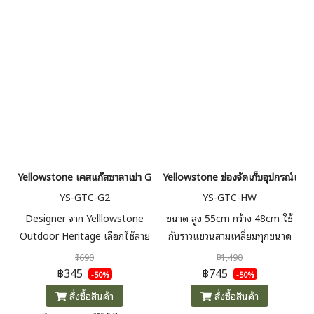
Yellowstone เคสแก๊สซาลาเปา Golden Tiger Camo
Yellowstone ช่องจัดเก็บอุปกรณ์แคมป
YS-GTC-G2
YS-GTC-HW
Designer จาก Yelllowstone
ขนาด สูง 55cm กว้าง 48cm ใช้
Outdoor Heritage เลือกใช้ลาย
กับราวแขวนสามเหลี่ยมทุกขนาด
คลาสสิค Golden Tiger Camo
ช่วยยึดให้ราวมั่นคงมากขึ้นและยัง
฿690
฿1,490
มาทำเป็นเคสแก๊สซาลาเปาให้ดูน่า
จัดเก็บของได้เรียบร้อย หยิบใช้
฿345
฿745
-50%
-50%
ใช้ น่าสะสม เป็นสายแคมป์เปอร์ตัว
งานได้ง่าย
สั่งซื้อสินค้า
สั่งซื้อสินค้า
จริง