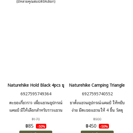
(มีหลายคุณสมบัติให้เลือก)
Naturehike Hold Black 4pcs ชุดแขวนเสริม
Naturehike Camping Triangle Han
6927595749364
6927595740552
ตะขอเกี่ยวราว เพื่อแขวนอุปกรณ์
ขาตั้งแขวนอุปกรณ์แคมป์ ให้หยิบ
แคมป์ มีให้เลือกสำหรับราวแขวน
ง่าย มีตะขอแขวนให้ 4 ชิ้น วัสดุ
3 ขนาด 12mm - 16mm -
Aluminum Alloy น้ำหนักเบา
฿170
฿900
19mm
ประกอบง่าย พับเก็บเล็กมาพร้อมถุง
฿85
฿450
-50%
-50%
ใส่ รับน้ำหนักได้ไม่เกิน 8kg