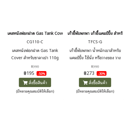
เคสหนังฟอกฝาด Gas Tank Cover ซาลาเปา 110g 230g 450g
เก้าอี้พับพกพา เก้าอี้แคมป์ปิ้ง สำหรับน
CG110-C
TFCS-G
เคสหนังฟอกฝาด Gas Tank
เก้าอี้พับพกพา น้ำหนักเบาสำหรับ
Cover สำหรับซาลาเปา 110g
แคมป์ปิ้ง ใช้นั่ง หรือวางของ วาง
230g 450g
ถังน้ำแข็งได้สะดวก รับน้ำหนักได้
฿390
฿390
100 kg
฿195
฿273
-50%
-30%
สั่งซื้อสินค้า
สั่งซื้อสินค้า
(มีหลายคุณสมบัติให้เลือก)
(มีหลายคุณสมบัติให้เลือก)