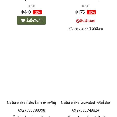
ขาตั้งมั่นคงรับน้ำหนักได้ 5kg มี
พร้อมหูหิ้ว ใช้ตักน้ำ ล้างจานได้
฿550
฿350
วาล์วหมุนปรับความแรงของไฟได้
อย่างดี น้ำหนักเบา พกพาสะดวก
฿440
฿175
-20%
-50%
สั่งซื้อสินค้า
สินค้าหมด
(มีหลายคุณสมบัติให้เลือก)
Naturehike กล่องใส่กระดาษทิชชู่ทรงยาว Mini kitchen tissue ลายพรา
Naturehike เคสหนังสำหรับใส่แก๊สกร
6927595788998
6927595748824