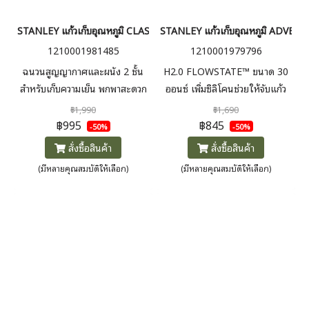
STANLEY แก้วเก็บอุณหภูมิ CLASSIC FLIP STRAW TUMBLER 30OZ
STANLEY แก้วเก็บอุณหภูมิ ADV
1210001981485
1210001979796
ฉนวนสูญญากาศและผนัง 2 ชั้น
H2.0 FLOWSTATE™ ขนาด 30
สำหรับเก็บความเย็น พกพาสะดวก
ออนซ์ เพิ่มซิลิโคนช่วยให้จับแก้ว
ออกแบบให้สามารถใช้งานใน
ถนัดยิ่งขึ้น ฝาสามารถปรับใช้หลอด
฿1,990
฿1,690
รถยนต์ได้ เก็บความเย็น 12 ชม. /
หรือยกดื่มได้ ใช้ในออฟฟิศ หรือ
฿995
฿845
-50%
-50%
น้ำแข็ง 48 ชม.
แคมป์ปิ้งได้ในทุกวัน เก็บความร้อน
สั่งซื้อสินค้า
สั่งซื้อสินค้า
5 ชม. เก็บความเย็น 9 ชม. ก็บน้ำ
(มีหลายคุณสมบัติให้เลือก)
(มีหลายคุณสมบัติให้เลือก)
แข็ง 40 ชม.