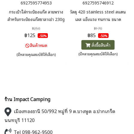
6927595774953
6927595746912
กระเป๋าใส่กระป๋องแก๊ส ลายพราง
วัสดุ 420 stainless steel สแตน
สำหรับกระป๋องแก๊สซาลาเปา 230g
เลส แข็งแรง ทนทาน ขนาด
/ 450g แก๊สกระป๋องยาว เนื้อผ้า
20cm, 25cm สำหรับหลังคาทั่วไป
฿250
฿170
หนา ช่วยกันกระแทกได้อย่างดี
ขนาด 30cm, 35cm สำหรับ
฿125
฿85
-50%
-50%
ระหว่างเดินป่า แคมป์ปิ้ง
หลังคาขนาดใหญ่
สั่งซื้อสินค้า
สินค้าหมด
(มีหลายคุณสมบัติให้เลือก)
(มีหลายคุณสมบัติให้เลือก)
ร้าน Impact Camping
เมืองทองธานี 50/992 หมู่ที่ 9 ต.บางพูด อ.ปากเกร็ด
นนทบุรี 11120
Tel 098-962-9500