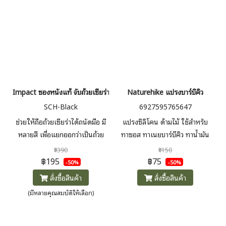
Impact ซองหนังแท้ จับถ้วยเซียร่าพร้อมสายห้อย
Naturehike แปรงบาร์บิคิว
SCH-Black
6927595765647
ช่วยให้ถือถ้วยเซียร่าได้ถนัดมือ มี
แปรงซิลิโคน ด้ามไม้ ใช้สำหรับ
หลายสี เพื่อแยกออกว่าเป็นถ้วย
ทาซอส ทาเนยบาร์บีคิว ทาน้ำมัน
ของใคร วัสดุหนังวัวฟอกฝาด
ช่วยให้ซอสเข้าถึงเนื้อได้ทั่วถึง
฿390
฿150
เหมาะสำหรับถ้วยเซียร่าที่มีด้ามจับ
฿195
฿75
-50%
-50%
กว้างไม่เกิน 2.5cm
สั่งซื้อสินค้า
สั่งซื้อสินค้า
(มีหลายคุณสมบัติให้เลือก)