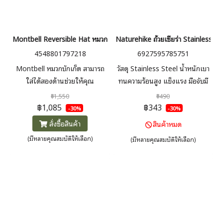
Montbell Reversible Hat หมวกบักเก็ต กลับด้านได้ 2 สี หมวกแคมป์ปิ้ง เดิ
Naturehike ถ้วยเซียร่า Stainless
4548801797218
6927595785751
Montbell หมวกบักเก็ต สามารถ
วัสดุ Stainless Steel น้ำหนักเบา
ใส่ได้สองด้านช่วยให้คุณ
ทนความร้อนสูง แข็งแรง มือจับมี
เพลิดเพลินกับสองลุคที่แตกต่าง
หนังหุ้มออกแบบให้แขวนได้
฿1,550
฿490
กัน เนื้อผ้านุ่มกันละอองน้ำ มีสาย
ภายในถ้วยเลขบอกปริมาตร
฿1,085
฿343
-30%
-30%
รัดสามารถปรับได้อย่างอิสระ กัน
300ml
สั่งซื้อสินค้า
สินค้าหมด
UV เนื้อผ้าไนลอน แห้งไวและ
(มีหลายคุณสมบัติให้เลือก)
(มีหลายคุณสมบัติให้เลือก)
ระบายอากาศได้ดี