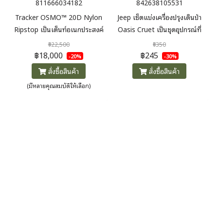
811666034182
842638105531
Tracker OSMO™ 20D Nylon
Jeep เซ็ตแบ่งเครื่องปรุงเดินป่า
Ripstop เป็นเต็นท์อเนกประสงค์
Oasis Cruet เป็นชุดอุปกรณ์ที่
น้ำหนักที่พกพาสะดวก เต็นท์รุ่นนี้
ออกแบบมาเพื่อใช้ในการเดินป่า
฿22,500
฿350
เป็นตัวเลือกที่ดีสำหรับนักล่าที่
หรือกิจกรรมกลางแจ้ง เพื่อสะดวก
฿18,000
฿245
-20%
-30%
ต้องการไปให้ไกลที่สุด พร้อมผ้า
ในการพกพาและใช้งานเครื่องปรุง
สั่งซื้อสินค้า
สั่งซื้อสินค้า
คลุมกันฝนแบบคลุมทั้งตัวพร้อม
ต่างๆ โดยเฉพาะในช่วงที่ไปแคมป์
(มีหลายคุณสมบัติให้เลือก)
กระโปรงกันหิมะ เสา Easton
ปิ้งหรือการท่องเที่ยวในธรรมชาติ
Syclone® น้ำหนักเบาติดตั้งและ
เก็บเต็นท์รวดเร็วทันใจ น้ำหนัก
1.13 kg