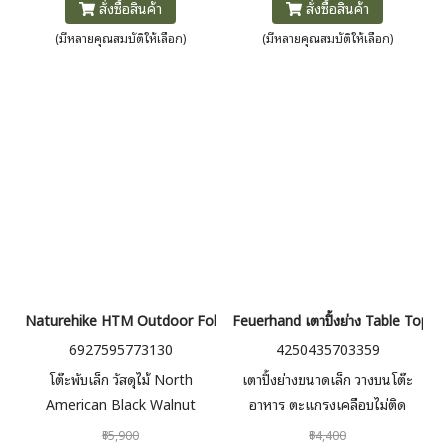
สั่งซื้อสินค้า
สั่งซื้อสินค้า
(มีหลายคุณสมบัติให้เลือก)
(มีหลายคุณสมบัติให้เลือก)
Naturehike HTM Outdoor Folding Egg Roll Table โต๊ะแคมป์ปิ้ง
Feuerhand เตาปิ้งย่าง Table Top Gr
6927595773130
4250435703359
โต๊ะพับเล็ก วัสดุไม้ North
เตาปิ้งย่างขนาดเล็ก วางบนโต๊ะ
American Black Walnut
อาหาร ตะแกรงเคลือบไม่ติด
ฮาร์ดแวร์โลหะโทนสีบรอนซ์ เข้า
อาหาร ระบบระบายอากาศช่วย
฿5,900
฿4,400