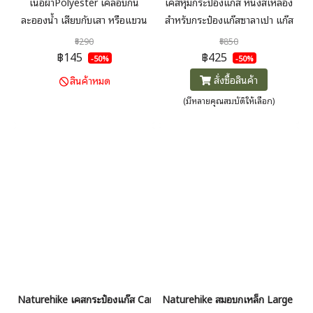
เนื้อผ้าPolyester เคลือบกัน
เคสหุ้มกระป๋องแก๊ส หนังสีเหลือง
ละอองน้ำ เสียบกับเสา หรือแขวน
สำหรับกระป๋องแก๊สซาลาเปา แก๊ส
ได้ เปิดปิดฝาด้วยซิป สะดวกต่อการ
กระป๋อง เนื้อหนา ช่วยกันกระแทก
฿290
฿850
ใช้งาน เก็บรักษาทิชชู่ได้ดี ขนาด
ได้อย่างดีระหว่างเดินป่า แคมป์ปิ้ง
฿145
฿425
-50%
-50%
12x22.5cm
สั่งซื้อสินค้า
สินค้าหมด
(มีหลายคุณสมบัติให้เลือก)
Naturehike เคสกระป๋องแก๊ส Camouflage gas tank Cover
Naturehike สมอบกเหล็ก Large stai