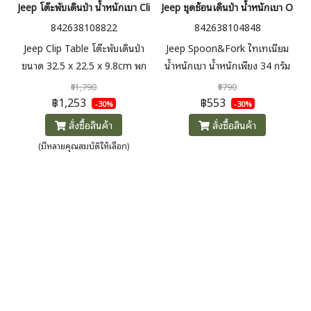
Jeep โต๊ะพับเดินป่า น้ำหนักเบา Clip Table
Jeep ชุดช้อนเดินป่า น้ำหนักเบา Oa
842638108822
842638104848
Jeep Clip Table โต๊ะพับเดินป่า
Jeep Spoon&Fork ไทเทเนียม
ขนาด 32.5 x 22.5 x 9.8cm พก
น้ำหนักเบา น้ำหนักเพียง 34 กรัม
พาสะดวก น้ำหนักเบาเพียง 289g.
(2 ชิ้น) สำหรับผู้ที่ต้องการอุปกรณ์
฿1,790
฿790
น้ำหนักเบา
฿1,253
฿553
-30%
-30%
สั่งซื้อสินค้า
สั่งซื้อสินค้า
(มีหลายคุณสมบัติให้เลือก)